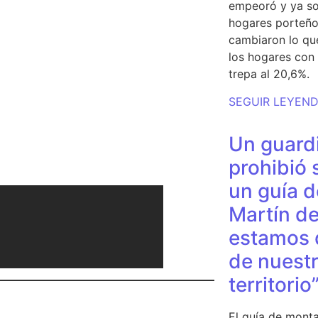
empeoró y ya so
hogares porteño
cambiaron lo qu
los hogares con 
trepa al 20,6%.
SEGUIR LEYEN
Un guardi
prohibió 
un guía d
Martín de
estamos 
de nuestr
territorio
El guía de monta