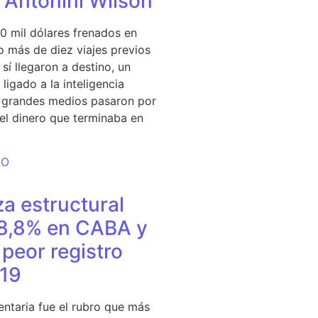
e Antonini Wilson
0 mil dólares frenados en
 más de diez viajes previos
sí llegaron a destino, un
ligado a la inteligencia
s grandes medios pasaron por
del dinero que terminaba en
DO
a estructural
18,8% en CABA y
peor registro
19
entaria fue el rubro que más