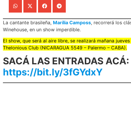
La cantante brasileña,
Marília Camposs
, recorrerá los cl
Winehouse, en un show imperdible.
El show, que será al aire libre, se realizará mañana jueves
Thelonious Club (NICARAGUA 5549 – Palermo – CABA).
SACÁ LAS ENTRADAS ACÁ:
https://bit.ly/3fGYdxY