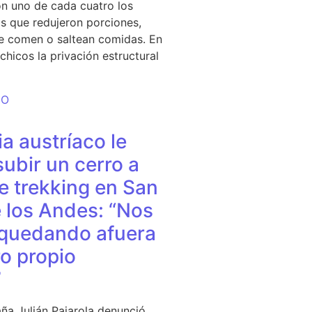
n uno de cada cuatro los
s que redujeron porciones,
e comen o saltean comidas. En
chicos la privación estructural
DO
a austríaco le
subir un cerro a
e trekking en San
 los Andes: “Nos
quedando afuera
o propio
”
ña Julián Pajarola denunció