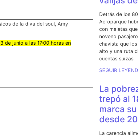
valijas d
Detrás de los 80
Aeroparque hubo
ásicos de la diva del soul, Amy
con maletas que 
noveno pasajero 
 3 de junio a las 17:00 horas en
chavista que lo
alto y una ruta 
cuentas suizas.
SEGUIR LEYEN
La pobrez
trepó al 
marca su 
desde 20
La carencia alim