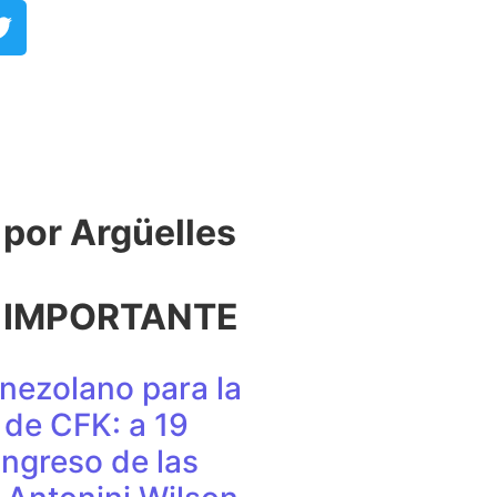
or Argüelles​
 IMPORTANTE
nezolano para la
de CFK: a 19
ingreso de las