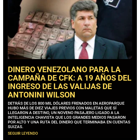
DINERO VENEZOLANO PARA LA
CAMPAÑA DE CFK: A 19 AÑOS DEL
INGRESO DE LAS VALIJAS DE
ANTONINI WILSON
DETRÁS DE LOS 800 MIL DÓLARES FRENADOS EN AEROPARQUE
HUBO MÁS DE DIEZ VIAJES PREVIOS CON MALETAS QUE SÍ
LLEGARON A DESTINO, UN NOVENO PASAJERO LIGADO A LA
INTELIGENCIA CHAVISTA QUE LOS GRANDES MEDIOS PASARON
POR ALTO Y UNA RUTA DEL DINERO QUE TERMINABA EN CUENTAS
SUIZAS.
SEGUIR LEYENDO