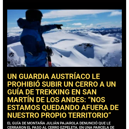
UN GUARDIA AUSTRÍACO LE
PROHIBIÓ SUBIR UN CERRO A UN
GUÍA DE TREKKING EN SAN
MARTÍN DE LOS ANDES: “NOS
ESTAMOS QUEDANDO AFUERA DE
NUESTRO PROPIO TERRITORIO”
EL GUÍA DE MONTAÑA JULIÁN PAJAROLA DENUNCIÓ QUE LE
CERRARON EL PASO AL CERRO EZPELETA, EN UNA PARCELA DE