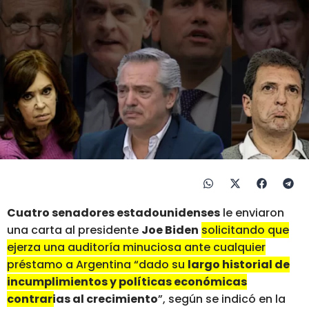
Cuatro senadores estadounidenses
le enviaron
una carta al presidente
Joe Biden
solicitando que
ejerza una auditoría minuciosa ante cualquier
préstamo a Argentina “dado su
largo historial de
incumplimientos y políticas económicas
contrarias al crecimiento
”
, según se indicó en la