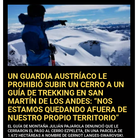
UN GUARDIA AUSTRÍACO LE
PROHIBIÓ SUBIR UN CERRO A UN
GUÍA DE TREKKING EN SAN
MARTÍN DE LOS ANDES: “NOS
ESTAMOS QUEDANDO AFUERA DE
NUESTRO PROPIO TERRITORIO”
EL GUÍA DE MONTAÑA JULIÁN PAJAROLA DENUNCIÓ QUE LE
CERRARON EL PASO AL CERRO EZPELETA, EN UNA PARCELA DE
1.672 HECTÁREAS A NOMBRE DE GERNOT LANGES-SWAROVSKI.