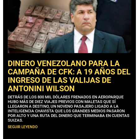
DINERO VENEZOLANO PARA LA
CAMPAÑA DE CFK: A 19 AÑOS DEL
INGRESO DE LAS VALIJAS DE
ANTONINI WILSON
DETRÁS DE LOS 800 MIL DÓLARES FRENADOS EN AEROPARQUE
HUBO MÁS DE DIEZ VIAJES PREVIOS CON MALETAS QUE SÍ
LLEGARON A DESTINO, UN NOVENO PASAJERO LIGADO A LA
INTELIGENCIA CHAVISTA QUE LOS GRANDES MEDIOS PASARON
POR ALTO Y UNA RUTA DEL DINERO QUE TERMINABA EN CUENTAS
SUIZAS.
SEGUIR LEYENDO