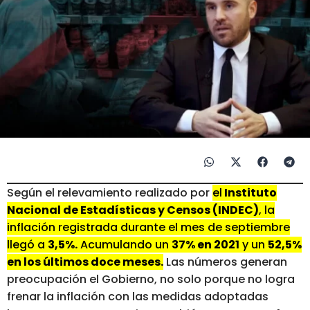
Según el relevamiento realizado por
el
Instituto
Nacional de Estadísticas y Censos (INDEC)
, la
inflación registrada durante el mes de septiembre
llegó a
3,5%.
Acumulando un
37% en 2021
y un
52,5%
en los últimos doce meses.
Las números generan
preocupación el Gobierno, no solo porque no logra
frenar la inflación con las medidas adoptadas