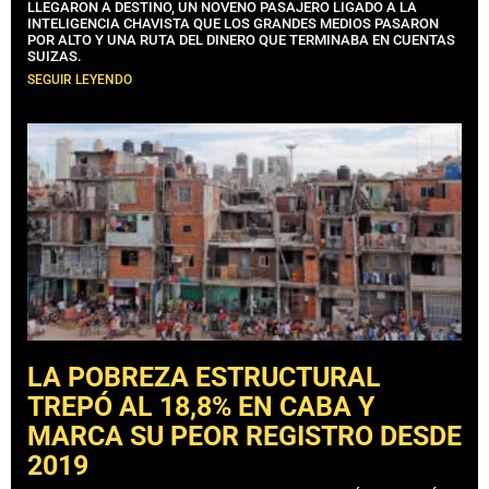
LLEGARON A DESTINO, UN NOVENO PASAJERO LIGADO A LA
INTELIGENCIA CHAVISTA QUE LOS GRANDES MEDIOS PASARON
POR ALTO Y UNA RUTA DEL DINERO QUE TERMINABA EN CUENTAS
SUIZAS.
SEGUIR LEYENDO
LA POBREZA ESTRUCTURAL
TREPÓ AL 18,8% EN CABA Y
MARCA SU PEOR REGISTRO DESDE
2019