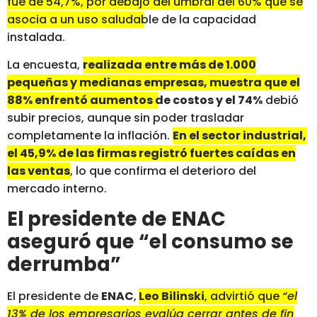
fue de 54,7%, por debajo del umbral del 60% que se
asocia a un uso saludable
de la capacidad
instalada.
La encuesta,
realizada entre más de 1.000
pequeñas y medianas empresas, muestra que el
88% enfrentó aumentos de costos y el 74%
debió
subir precios, aunque sin poder trasladar
completamente la inflación.
En el sector industrial,
el 45,9% de las firmas registró fuertes caídas en
las ventas
, lo que confirma el deterioro del
mercado interno.
El presidente de ENAC
aseguró que “el consumo se
derrumba”
El presidente de
ENAC
,
Leo Bilinski
, advirtió que
“el
13% de los empresarios evalúa cerrar antes de fin