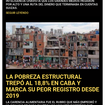
INTELIGENCIA CHAVISTA QUE LOS GRANDES MEDIOS PASARON
POR ALTO Y UNA RUTA DEL DINERO QUE TERMINABA EN CUENTAS
SUIZAS.
SEGUIR LEYENDO
LA POBREZA ESTRUCTURAL
TREPÓ AL 18,8% EN CABA Y
MARCA SU PEOR REGISTRO DESDE
2019
LA CARENCIA ALIMENTARIA FUE EL RUBRO QUE MÁS EMPEORÓ Y