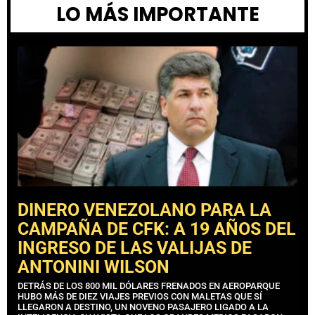
LO MÁS IMPORTANTE
DINERO VENEZOLANO PARA LA
CAMPAÑA DE CFK: A 19 AÑOS DEL
INGRESO DE LAS VALIJAS DE
ANTONINI WILSON
DETRÁS DE LOS 800 MIL DÓLARES FRENADOS EN AEROPARQUE
HUBO MÁS DE DIEZ VIAJES PREVIOS CON MALETAS QUE SÍ
LLEGARON A DESTINO, UN NOVENO PASAJERO LIGADO A LA