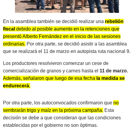
En la asamblea también se decidió realizar una
rebelión
fiscal
debido al posible aumento en la retenciones que
presentó Alberto Fernández en el inicio de las sesiones
ordinarias.
Por otra parte, se decidió asistir a las asamblea
que se realizará el 11 de marzo en autopista ruta nacional 9.
Los productores resolvieron comenzar un cese de
comercialización de granos y carnes hasta el
11 de marzo.
Además, señalaron que luego de esa fecha
la medida se
endurecerá.
Por otra parte, los autoconvocados confirmaron que
no
sembrarán trigo y maíz en la próxima campaña.
Esta
decisión se debe a que consideran que las condiciones
establecidas por el gobierno no son óptimas.