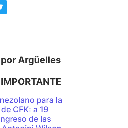
or Argüelles​
 IMPORTANTE
nezolano para la
de CFK: a 19
ingreso de las