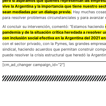
pero si aspiramos que quienes representan las empresas
vive la Argentina y la importancia que tiene nuestro sec
sean mediadas por un dialogo previo.
Hay muchas cosas 
para resolver problemas circunstanciales y para avanzar e
Al concluir su intervención, comentó: “Estamos haciendo
pandemia y de la situación crítica heredada a resolver 
con inclusión social efectiva en la Argentina del 2021 en
con el sector privado, con la Pymes, las grandes empresas
sindical, haciendo acuerdos que permitan construir compe
puede resolver la crisis estructural que heredó la Argentin
[cm_ad_changer campaign_id=”2″]