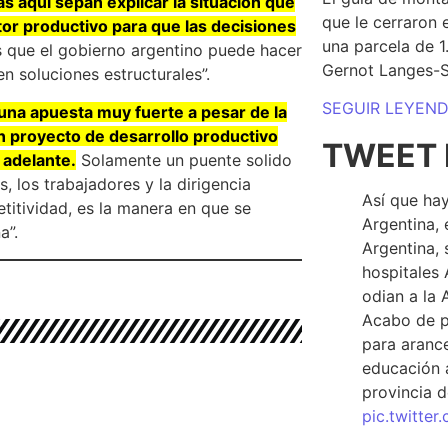
 aquí sepan explicar la situación que
que le cerraron 
tor productivo para que las decisiones
una parcela de 
que el gobierno argentino puede hacer
Gernot Langes-
n soluciones estructurales”.
SEGUIR LEYEN
una apuesta muy fuerte a pesar de la
un proyecto de desarrollo productivo
TWEET 
 adelante.
Solamente un puente solido
, los trabajadores y la dirigencia
Así que hay
titividad, es la manera en que se
Argentina, 
a”.
Argentina, 
hospitales 
odian a la 
Acabo de p
para arance
educación a
provincia d
pic.twitte