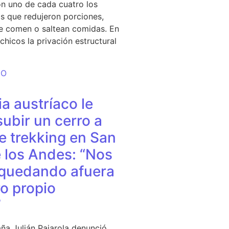
n uno de cada cuatro los
s que redujeron porciones,
e comen o saltean comidas. En
chicos la privación estructural
DO
a austríaco le
subir un cerro a
e trekking en San
 los Andes: “Nos
quedando afuera
o propio
”
ña Julián Pajarola denunció