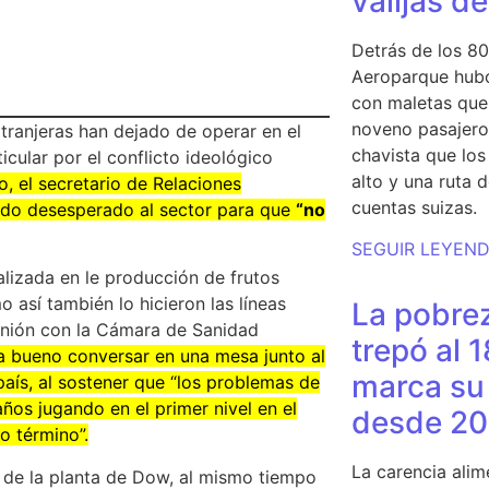
valijas d
Detrás de los 80
Aeroparque hubo
con maletas que 
noveno pasajero 
tranjeras han dejado de operar en el
chavista que lo
icular por el conflicto ideológico
alto y una ruta 
o, el secretario de Relaciones
cuentas suizas.
dido desesperado al sector para que
“no
SEGUIR LEYEN
alizada en le producción de frutos
o así también lo hicieron las líneas
La pobrez
unión con la Cámara de Sanidad
trepó al 
ía bueno conversar en una mesa junto al
marca su 
aís, al sostener que “los problemas de
años jugando en el primer nivel en el
desde 20
o término”.
La carencia alim
re de la planta de Dow, al mismo tiempo