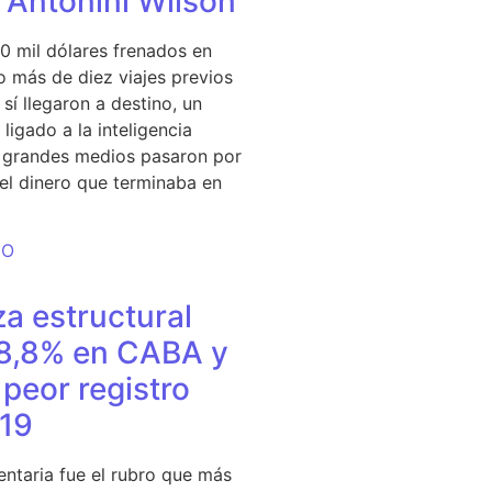
e Antonini Wilson
0 mil dólares frenados en
 más de diez viajes previos
sí llegaron a destino, un
ligado a la inteligencia
s grandes medios pasaron por
del dinero que terminaba en
DO
a estructural
18,8% en CABA y
peor registro
19
entaria fue el rubro que más