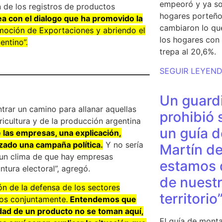
empeoró y ya so
 de los registros de productos
hogares porteño
ea con el dialogo que ha promovido la
cambiaron lo qu
omoción de Exportaciones y abriendo el
los hogares con 
entino”.
trepa al 20,6%.
SEGUIR LEYEN
Un guardi
trar un camino para allanar aquellas
prohibió 
icultura y de la producción argentina
un guía d
 las empresas, una explicación,
zado una campaña política.
Y no sería
Martín de
 un clima de que hay empresas
estamos 
tura electoral”, agregó.
de nuestr
ón de la defensa de los sectores
territorio
mos conjuntamente.
Entendemos que
idad de un producto no se toman aquí,
El guía de monta