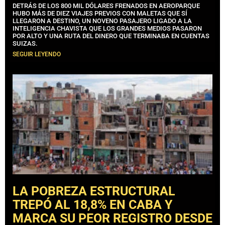
DETRÁS DE LOS 800 MIL DÓLARES FRENADOS EN AEROPARQUE
HUBO MÁS DE DIEZ VIAJES PREVIOS CON MALETAS QUE SÍ
LLEGARON A DESTINO, UN NOVENO PASAJERO LIGADO A LA
INTELIGENCIA CHAVISTA QUE LOS GRANDES MEDIOS PASARON
POR ALTO Y UNA RUTA DEL DINERO QUE TERMINABA EN CUENTAS
SUIZAS.
SEGUIR LEYENDO
LA POBREZA ESTRUCTURAL
TREPÓ AL 18,8% EN CABA Y
MARCA SU PEOR REGISTRO DESDE