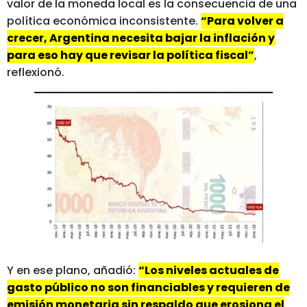
valor de la moneda local es la consecuencia de una
política económica inconsistente.
“Para volver a
crecer, Argentina necesita bajar la inflación y
para eso hay que revisar la política fiscal”
,
reflexionó.
Y en ese plano, añadió:
“Los niveles actuales de
gasto público no son financiables y requieren de
emisión monetaria sin respaldo que erosiona el