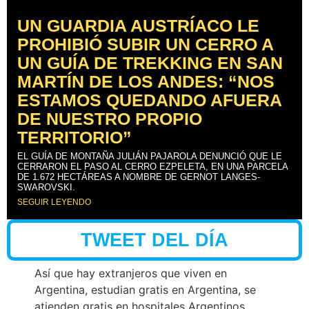
UN GUARDIA AUSTRÍACO LE
PROHIBIÓ SUBIR UN CERRO A
UN GUÍA DE TREKKING EN SAN
MARTÍN DE LOS ANDES: “NOS
ESTAMOS QUEDANDO AFUERA
DE NUESTRO PROPIO
TERRITORIO”
EL GUÍA DE MONTAÑA JULIÁN PAJAROLA DENUNCIÓ QUE LE
CERRARON EL PASO AL CERRO EZPELETA, EN UNA PARCELA
DE 1.672 HECTÁREAS A NOMBRE DE GERNOT LANGES-
SWAROVSKI.
SEGUIR LEYENDO
TWEET DEL DÍA
Así que hay extranjeros que viven en
Argentina, estudian gratis en Argentina, se
atienden gratis en hospitales Argentinos