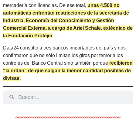
mercadería con licencias. De ese total,
unas 4.500 no
automáticas enfrentan restricciones de la secretaría de
Industria, Economía del Conocimiento y Gestión
Comercial Externa, a cargo de Ariel Schale, extécnico de
la Fundación Protejer
.
Data24 consulto a tres bancos importantes del país y nos
confirmaron que no sólo limitan los giros por temor a los
controles del Banco Central sino también porque
recibieron
“la orden” de que salgan la menor cantidad posibles de
divisas.