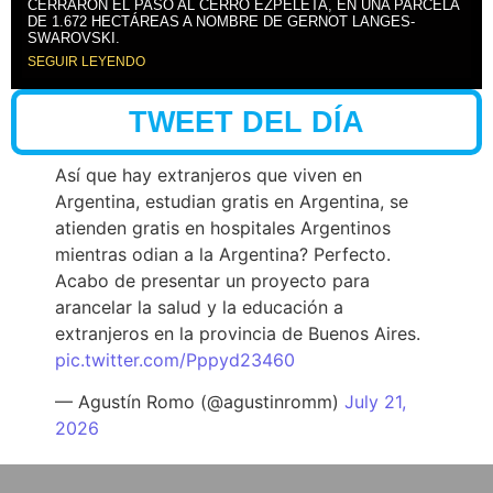
CERRARON EL PASO AL CERRO EZPELETA, EN UNA PARCELA
DE 1.672 HECTÁREAS A NOMBRE DE GERNOT LANGES-
SWAROVSKI.
SEGUIR LEYENDO
TWEET DEL DÍA
Así que hay extranjeros que viven en
Argentina, estudian gratis en Argentina, se
atienden gratis en hospitales Argentinos
mientras odian a la Argentina? Perfecto.
Acabo de presentar un proyecto para
arancelar la salud y la educación a
extranjeros en la provincia de Buenos Aires.
pic.twitter.com/Pppyd23460
— Agustín Romo (@agustinromm)
July 21,
2026