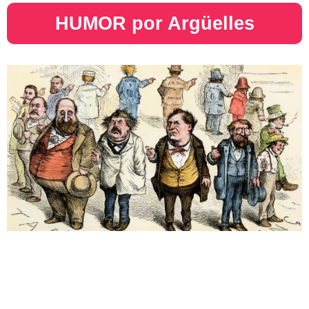
HUMOR por Argüelles​