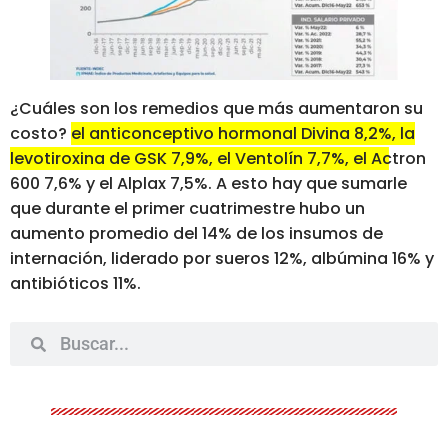
¿Cuáles son los remedios que más aumentaron su
costo?
el anticonceptivo hormonal Divina 8,2%, la
levotiroxina de GSK 7,9%, el Ventolín 7,7%, el Actron
600 7,6% y el Alplax 7,5%. A esto hay que sumarle
que durante el primer cuatrimestre hubo un
aumento promedio del 14% de los insumos de
internación, liderado por sueros 12%, albúmina 16% y
antibióticos 11%.