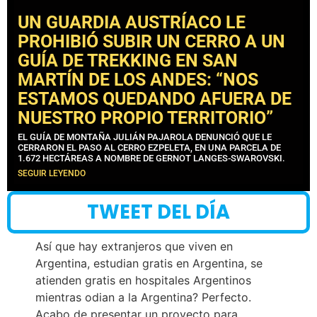
UN GUARDIA AUSTRÍACO LE
PROHIBIÓ SUBIR UN CERRO A UN
GUÍA DE TREKKING EN SAN
MARTÍN DE LOS ANDES: “NOS
ESTAMOS QUEDANDO AFUERA DE
NUESTRO PROPIO TERRITORIO”
EL GUÍA DE MONTAÑA JULIÁN PAJAROLA DENUNCIÓ QUE LE
CERRARON EL PASO AL CERRO EZPELETA, EN UNA PARCELA DE
1.672 HECTÁREAS A NOMBRE DE GERNOT LANGES-SWAROVSKI.
SEGUIR LEYENDO
TWEET DEL DÍA
Así que hay extranjeros que viven en
Argentina, estudian gratis en Argentina, se
atienden gratis en hospitales Argentinos
mientras odian a la Argentina? Perfecto.
Acabo de presentar un proyecto para