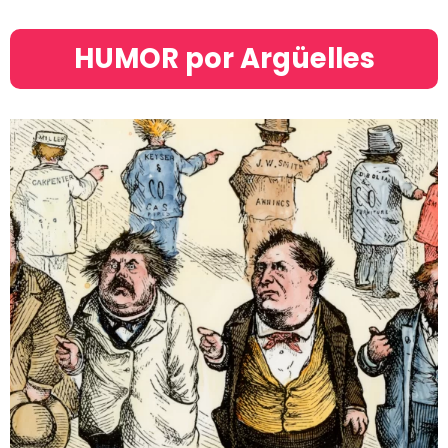
HUMOR por Argüelles​