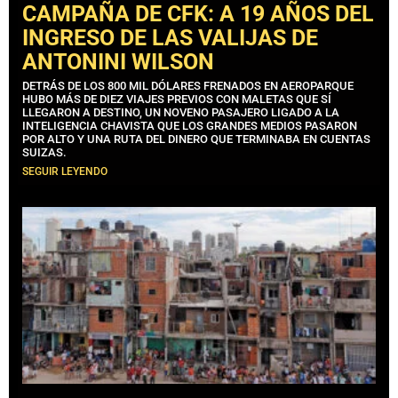
CAMPAÑA DE CFK: A 19 AÑOS DEL
INGRESO DE LAS VALIJAS DE
ANTONINI WILSON
DETRÁS DE LOS 800 MIL DÓLARES FRENADOS EN AEROPARQUE
HUBO MÁS DE DIEZ VIAJES PREVIOS CON MALETAS QUE SÍ
LLEGARON A DESTINO, UN NOVENO PASAJERO LIGADO A LA
INTELIGENCIA CHAVISTA QUE LOS GRANDES MEDIOS PASARON
POR ALTO Y UNA RUTA DEL DINERO QUE TERMINABA EN CUENTAS
SUIZAS.
SEGUIR LEYENDO