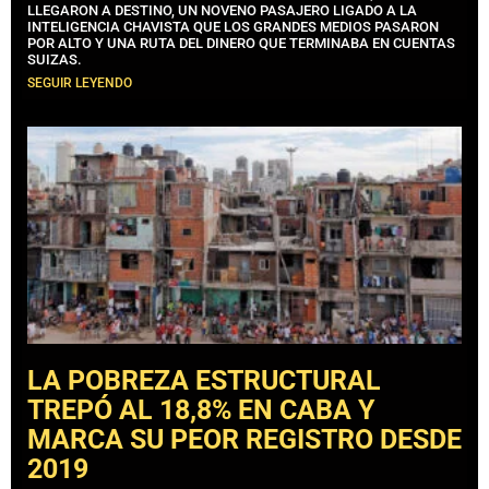
LLEGARON A DESTINO, UN NOVENO PASAJERO LIGADO A LA
INTELIGENCIA CHAVISTA QUE LOS GRANDES MEDIOS PASARON
POR ALTO Y UNA RUTA DEL DINERO QUE TERMINABA EN CUENTAS
SUIZAS.
SEGUIR LEYENDO
LA POBREZA ESTRUCTURAL
TREPÓ AL 18,8% EN CABA Y
MARCA SU PEOR REGISTRO DESDE
2019