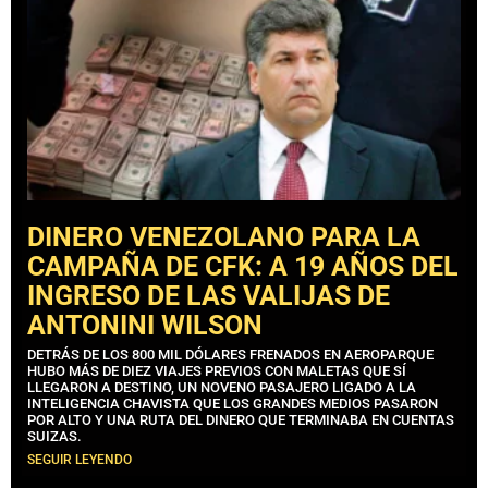
DINERO VENEZOLANO PARA LA
CAMPAÑA DE CFK: A 19 AÑOS DEL
INGRESO DE LAS VALIJAS DE
ANTONINI WILSON
DETRÁS DE LOS 800 MIL DÓLARES FRENADOS EN AEROPARQUE
HUBO MÁS DE DIEZ VIAJES PREVIOS CON MALETAS QUE SÍ
LLEGARON A DESTINO, UN NOVENO PASAJERO LIGADO A LA
INTELIGENCIA CHAVISTA QUE LOS GRANDES MEDIOS PASARON
POR ALTO Y UNA RUTA DEL DINERO QUE TERMINABA EN CUENTAS
SUIZAS.
SEGUIR LEYENDO