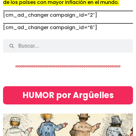
de los países con mayor inflación en el mundo.
[cm_ad_changer campaign_id=”2″]
[cm_ad_changer campaign_id=”6″]
HUMOR por Argüelles​