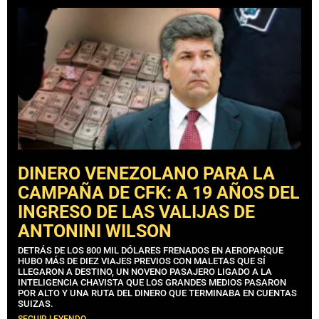
DINERO VENEZOLANO PARA LA
CAMPAÑA DE CFK: A 19 AÑOS DEL
INGRESO DE LAS VALIJAS DE
ANTONINI WILSON
DETRÁS DE LOS 800 MIL DÓLARES FRENADOS EN AEROPARQUE
HUBO MÁS DE DIEZ VIAJES PREVIOS CON MALETAS QUE SÍ
LLEGARON A DESTINO, UN NOVENO PASAJERO LIGADO A LA
INTELIGENCIA CHAVISTA QUE LOS GRANDES MEDIOS PASARON
POR ALTO Y UNA RUTA DEL DINERO QUE TERMINABA EN CUENTAS
SUIZAS.
SEGUIR LEYENDO