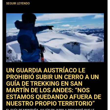
SEGUIR LEYENDO
UN GUARDIA AUSTRÍACO LE
PROHIBIÓ SUBIR UN CERRO A UN
GUÍA DE TREKKING EN SAN
MARTÍN DE LOS ANDES: “NOS
ESTAMOS QUEDANDO AFUERA DE
NUESTRO PROPIO TERRITORIO”