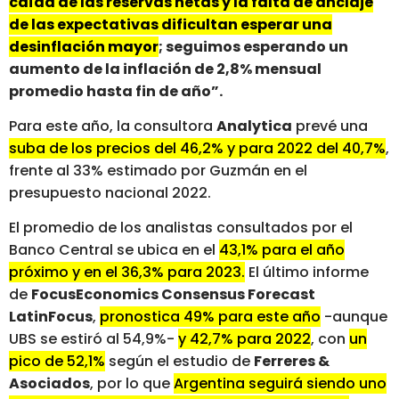
caída de las reservas netas y la falta de anclaje
de las expectativas dificultan esperar una
desinflación mayor
; seguimos esperando un
aumento de la inflación de 2,8% mensual
promedio hasta fin de año”.
Para este año, la consultora
Analytica
prevé una
suba de los precios del 46,2% y para 2022 del 40,7%
,
frente al 33% estimado por Guzmán en el
presupuesto nacional 2022.
El promedio de los analistas consultados por el
Banco Central se ubica en el
43,1% para el año
próximo y en el 36,3% para 2023.
El último informe
de
FocusEconomics Consensus Forecast
LatinFocus
,
pronostica 49% para este año
-aunque
UBS se estiró al 54,9%-
y 42,7% para 2022
, con
un
pico de 52,1%
según el estudio de
Ferreres &
Asociados
, por lo que
Argentina seguirá siendo uno