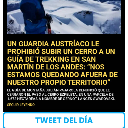
UN GUARDIA AUSTRÍACO LE
PROHIBIÓ SUBIR UN CERRO A UN
GUÍA DE TREKKING EN SAN
MARTÍN DE LOS ANDES: “NOS
ESTAMOS QUEDANDO AFUERA DE
NUESTRO PROPIO TERRITORIO”
EL GUÍA DE MONTAÑA JULIÁN PAJAROLA DENUNCIÓ QUE LE
CERRARON EL PASO AL CERRO EZPELETA, EN UNA PARCELA DE
1.672 HECTÁREAS A NOMBRE DE GERNOT LANGES-SWAROVSKI.
SEGUIR LEYENDO
TWEET DEL DÍA