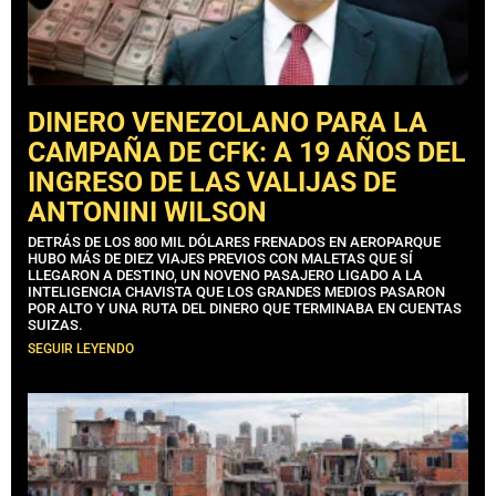
DINERO VENEZOLANO PARA LA
CAMPAÑA DE CFK: A 19 AÑOS DEL
INGRESO DE LAS VALIJAS DE
ANTONINI WILSON
DETRÁS DE LOS 800 MIL DÓLARES FRENADOS EN AEROPARQUE
HUBO MÁS DE DIEZ VIAJES PREVIOS CON MALETAS QUE SÍ
LLEGARON A DESTINO, UN NOVENO PASAJERO LIGADO A LA
INTELIGENCIA CHAVISTA QUE LOS GRANDES MEDIOS PASARON
POR ALTO Y UNA RUTA DEL DINERO QUE TERMINABA EN CUENTAS
SUIZAS.
SEGUIR LEYENDO