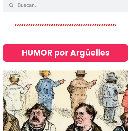
HUMOR por Argüelles​