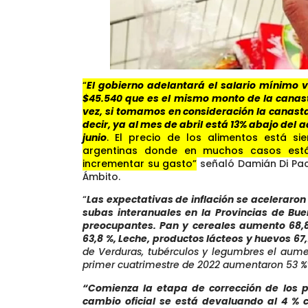
“
El gobierno adelantará el salario mínimo v
$45.540 que es el mismo monto de la canast
vez, si tomamos en consideración la canasta
decir, ya al mes de abril está 13% abajo del 
junio
. El precio de los alimentos está s
argentinas donde en muchos casos est
incrementar su gasto”
señaló Damián Di Pac
Ámbito.
“
Las expectativas de inflación se aceleraron
subas interanuales en la Provincias de Bu
preocupantes. Pan y cereales aumento 68,8 
63,8 %, Leche, productos lácteos y huevos 67,
de Verduras, tubérculos y legumbres el aumen
primer cuatrimestre de 2022 aumentaron 53 %
“Comienza la etapa de corrección de los pr
cambio oficial se está devaluando al 4 % 