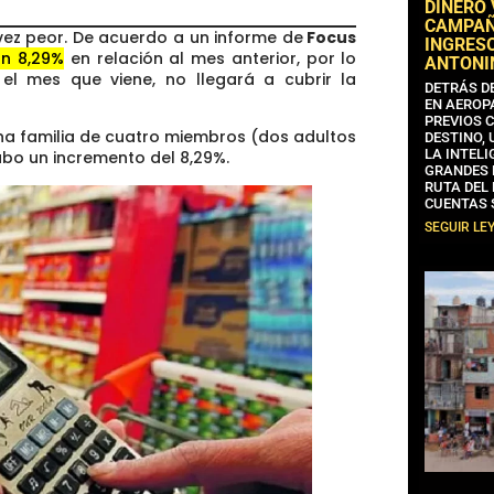
DINERO
CAMPAÑA
 vez peor. De acuerdo a un informe de
Focus
INGRESO
un 8,29%
en relación al mes anterior, por lo
ANTONI
el mes que viene, no llegará a cubrir la
DETRÁS D
EN AEROP
PREVIOS 
una familia de cuatro miembros (dos adultos
DESTINO,
LA INTELI
hubo un incremento del 8,29%.
GRANDES 
RUTA DEL
CUENTAS 
SEGUIR LE