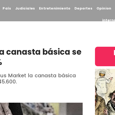
País
Judiciales
Entretenimiento
Deportes
Opinion
intern
 La canasta básica se
%
cus Market la canasta básica
45.600.