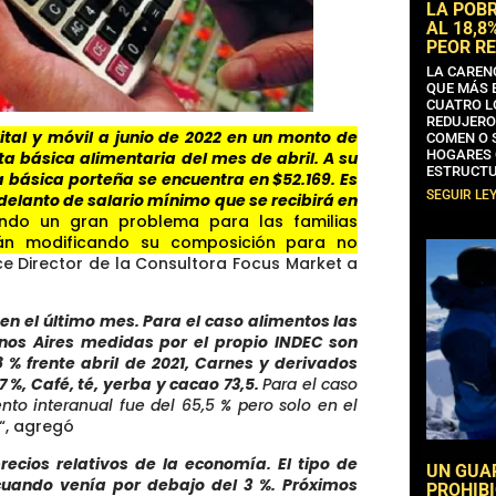
LA POB
AL 18,8
PEOR RE
LA CAREN
QUE MÁS 
CUATRO L
REDUJERO
ital y móvil a junio de 2022 en un monto de
COMEN O 
HOGARES 
a básica alimentaria del mes de abril. A su
ESTRUCTU
 básica porteña se encuentra en $52.169. Es
SEGUIR LE
adelanto de salario mínimo que se recibirá en
iendo un gran problema para las familias
án modificando su composición para no
e Director de la Consultora Focus Market a
 en el último mes. Para el caso alimentos las
enos Aires medidas por el propio INDEC son
% frente abril de 2021, Carnes y derivados
7 %, Café, té, yerba y cacao 73,5.
Para el caso
to interanual fue del 65,5 % pero solo en el
“, agregó
ecios relativos de la economía. El tipo de
UN GUA
cuando venía por debajo del 3 %. Próximos
PROHIBI