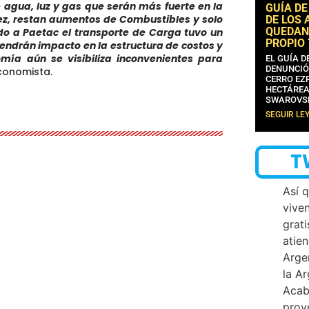
 agua, luz y gas que serán más fuerte en la
GUÍA DE
vez, restan aumentos de Combustibles y solo
DE LOS 
QUEDAN
do a Paetac el transporte de Carga tuvo un
PROPIO
tendrán impacto en la estructura de costos y
mía aún se visibiliza inconvenientes para
EL GUÍA 
DENUNCIÓ
 economista.
CERRO EZP
HECTÁREA
SWAROVS
SEGUIR LE
T
Así 
vive
grati
atien
Arge
la A
Acab
proy