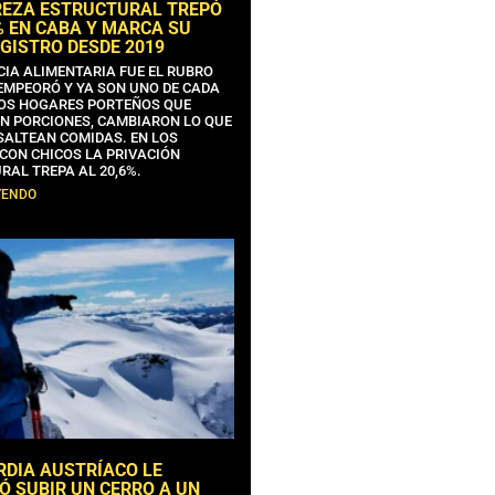
REZA ESTRUCTURAL TREPÓ
% EN CABA Y MARCA SU
GISTRO DESDE 2019
CIA ALIMENTARIA FUE EL RUBRO
EMPEORÓ Y YA SON UNO DE CADA
OS HOGARES PORTEÑOS QUE
N PORCIONES, CAMBIARON LO QUE
SALTEAN COMIDAS. EN LOS
CON CHICOS LA PRIVACIÓN
RAL TREPA AL 20,6%.
YENDO
RDIA AUSTRÍACO LE
Ó SUBIR UN CERRO A UN