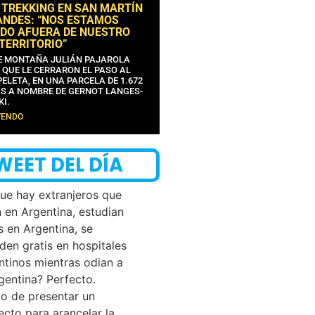
 TREKKING EN SAN MARTÍN
ANDES: “NOS ESTAMOS
DO AFUERA DE NUESTRO
 TERRITORIO”
DE MONTAÑA JULIÁN PAJAROLA
 QUE LE CERRARON EL PASO AL
ELETA, EN UNA PARCELA DE 1.672
S A NOMBRE DE GERNOT LANGES-
KI.
YENDO
WEET DEL DÍA
que hay extranjeros que
n en Argentina, estudian
s en Argentina, se
den gratis en hospitales
ntinos mientras odian a
rgentina? Perfecto.
o de presentar un
ecto para arancelar la