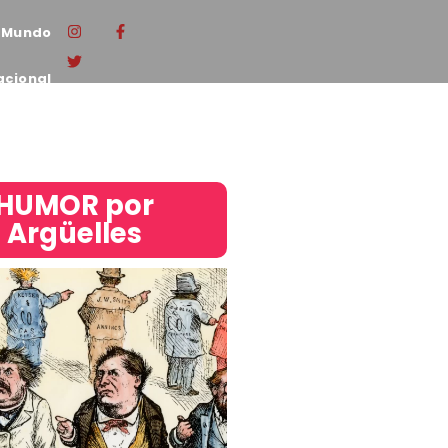
Mundo
acional
HUMOR por
Argüelles​