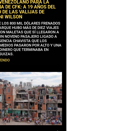
 VENEZOLANO PARA LA
 DE CFK: A 19 AÑOS DEL
 DE LAS VALIJAS DE
NI WILSON
E LOS 800 MIL DÓLARES FRENADOS
ARQUE HUBO MÁS DE DIEZ VIAJES
CON MALETAS QUE SÍ LLEGARON A
 UN NOVENO PASAJERO LIGADO A
GENCIA CHAVISTA QUE LOS
MEDIOS PASARON POR ALTO Y UNA
 DINERO QUE TERMINABA EN
SUIZAS.
YENDO