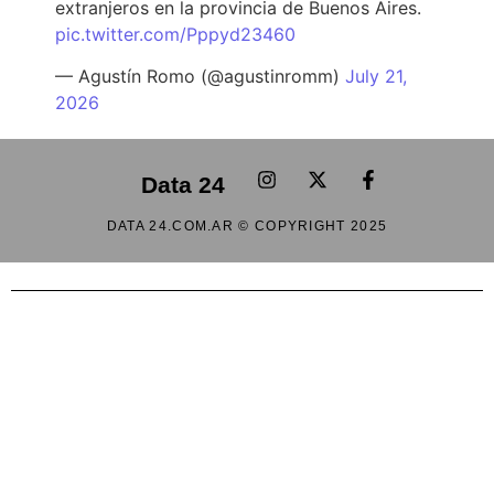
extranjeros en la provincia de Buenos Aires.
pic.twitter.com/Pppyd23460
— Agustín Romo (@agustinromm)
July 21,
2026
Data 24
DATA 24.COM.AR © COPYRIGHT 2025