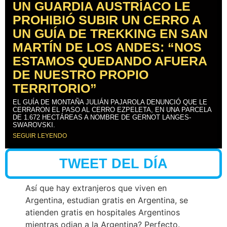
UN GUARDIA AUSTRÍACO LE
PROHIBIÓ SUBIR UN CERRO A
UN GUÍA DE TREKKING EN SAN
MARTÍN DE LOS ANDES: “NOS
ESTAMOS QUEDANDO AFUERA
DE NUESTRO PROPIO
TERRITORIO”
EL GUÍA DE MONTAÑA JULIÁN PAJAROLA DENUNCIÓ QUE LE
CERRARON EL PASO AL CERRO EZPELETA, EN UNA PARCELA
DE 1.672 HECTÁREAS A NOMBRE DE GERNOT LANGES-
SWAROVSKI.
SEGUIR LEYENDO
TWEET DEL DÍA
Así que hay extranjeros que viven en
Argentina, estudian gratis en Argentina, se
atienden gratis en hospitales Argentinos
mientras odian a la Argentina? Perfecto.