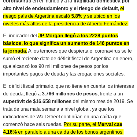
coronavirus
en el mundo y a la
fragilidad doméstica por
alto nivel de endeudamiento y el riesgo de default
,
el
riesgo país de Argertina escaló
5,8%
y se ubicó en los
niveles más altos de la presidencia de Alberto Fernández.
El indicador del
JP Morgan llegó a los 2228 puntos
básicos, lo que significa un aumento de 146 puntos en
la jornada.
A los temores que despierta el coronavirus se le
sumó el reciente dato de déficit fiscal de Argentina en enero,
que alcanzó los 90 mil millones de pesos por los
importantes pagos de deuda y las erogaciones sociales.
El déficit fiscal primario, que no tiene en cuenta los intereses
de deuda, llegó a
3.766 millones de pesos
, frente a un
superávit de $16.658
millones
del mismo mes de 2019. Se
trata de una mala semana a nivel global, ya que los
indicadores de Wall Street continúan en una caída que
comenzó hace seis ruedas.
Por su parte, el
Merval cae
4,16%
en paralelo a una caída de los bonos argentinos.