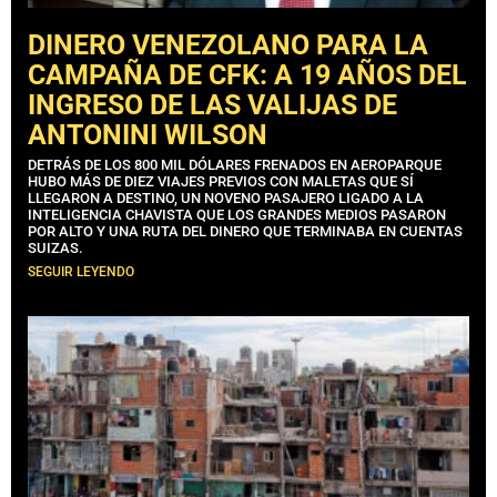
DINERO VENEZOLANO PARA LA
CAMPAÑA DE CFK: A 19 AÑOS DEL
INGRESO DE LAS VALIJAS DE
ANTONINI WILSON
DETRÁS DE LOS 800 MIL DÓLARES FRENADOS EN AEROPARQUE
HUBO MÁS DE DIEZ VIAJES PREVIOS CON MALETAS QUE SÍ
LLEGARON A DESTINO, UN NOVENO PASAJERO LIGADO A LA
INTELIGENCIA CHAVISTA QUE LOS GRANDES MEDIOS PASARON
POR ALTO Y UNA RUTA DEL DINERO QUE TERMINABA EN CUENTAS
SUIZAS.
SEGUIR LEYENDO