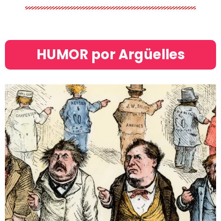
HUMOR por Argüelles​