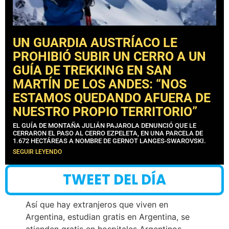
UN GUARDIA AUSTRÍACO LE
PROHIBIÓ SUBIR UN CERRO A UN
GUÍA DE TREKKING EN SAN
MARTÍN DE LOS ANDES: “NOS
ESTAMOS QUEDANDO AFUERA DE
NUESTRO PROPIO TERRITORIO”
EL GUÍA DE MONTAÑA JULIÁN PAJAROLA DENUNCIÓ QUE LE
CERRARON EL PASO AL CERRO EZPELETA, EN UNA PARCELA DE
1.672 HECTÁREAS A NOMBRE DE GERNOT LANGES-SWAROVSKI.
SEGUIR LEYENDO
TWEET DEL DÍA
Así que hay extranjeros que viven en
Argentina, estudian gratis en Argentina, se