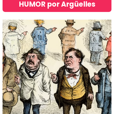
HUMOR por Argüelles​