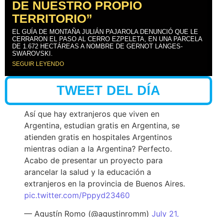
DE NUESTRO PROPIO
TERRITORIO”
EL GUÍA DE MONTAÑA JULIÁN PAJAROLA DENUNCIÓ QUE LE
CERRARON EL PASO AL CERRO EZPELETA, EN UNA PARCELA
DE 1.672 HECTÁREAS A NOMBRE DE GERNOT LANGES-
SWAROVSKI.
SEGUIR LEYENDO
TWEET DEL DÍA
Así que hay extranjeros que viven en
Argentina, estudian gratis en Argentina, se
atienden gratis en hospitales Argentinos
mientras odian a la Argentina? Perfecto.
Acabo de presentar un proyecto para
arancelar la salud y la educación a
extranjeros en la provincia de Buenos Aires.
pic.twitter.com/Pppyd23460
— Agustín Romo (@agustinromm)
July 21,