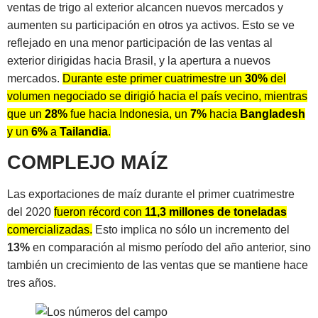
ventas de trigo al exterior alcancen nuevos mercados y
aumenten su participación en otros ya activos. Esto se ve
reflejado en una menor participación de las ventas al
exterior dirigidas hacia Brasil, y la apertura a nuevos
mercados.
Durante este primer cuatrimestre un
30%
del
volumen negociado se dirigió hacia el país vecino, mientras
que un
28%
fue hacia Indonesia, un
7%
hacia
Bangladesh
y un
6%
a
Tailandia
.
COMPLEJO MAÍZ
Las exportaciones de maíz durante el primer cuatrimestre
del 2020
fueron récord con
11,3 millones de toneladas
comercializadas.
Esto implica no sólo un incremento del
13%
en comparación al mismo período del año anterior, sino
también un crecimiento de las ventas que se mantiene hace
tres años.