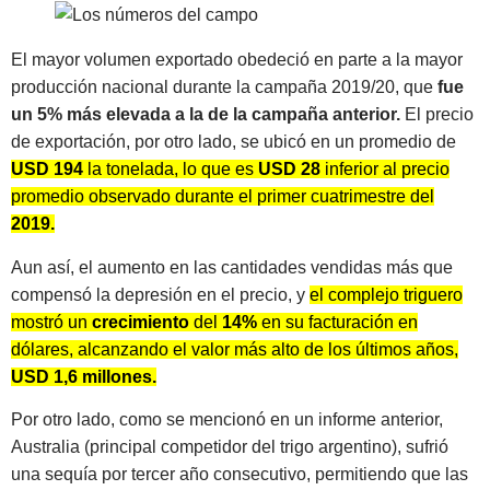
El mayor volumen exportado obedeció en parte a la mayor
producción nacional durante la campaña 2019/20, que
fue
un 5% más elevada a la de la campaña anterior.
El precio
de exportación, por otro lado, se ubicó en un promedio de
USD 194
la tonelada, lo que es
USD 28
inferior al precio
promedio observado durante el primer cuatrimestre del
2019.
Aun así, el aumento en las cantidades vendidas más que
compensó la depresión en el precio, y
el complejo triguero
mostró un
crecimiento
del
14%
en su facturación en
dólares, alcanzando el valor más alto de los últimos años,
USD 1,6 millones.
Por otro lado, como se mencionó en un informe anterior,
Australia (principal competidor del trigo argentino), sufrió
una sequía por tercer año consecutivo, permitiendo que las