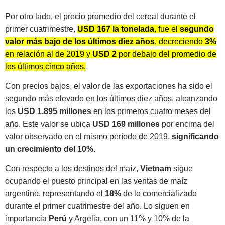
Por otro lado, el precio promedio del cereal durante el
primer cuatrimestre,
USD 167 la tonelada
, fue el
segundo
valor más bajo de los últimos diez años
, decreciendo
3%
en relación al de 2019 y
USD 2
por debajo del promedio de
los últimos cinco años.
Con precios bajos, el valor de las exportaciones ha sido el
segundo más elevado en los últimos diez años, alcanzando
los
USD 1.895 millones
en los primeros cuatro meses del
año. Este valor se ubica
USD 169 millones
por encima del
valor observado en el mismo período de 2019,
significando
un crecimiento del 10%.
Con respecto a los destinos del maíz,
Vietnam
sigue
ocupando el puesto principal en las ventas de maíz
argentino, representando el
18%
de lo comercializado
durante el primer cuatrimestre del año. Lo siguen en
importancia
Perú
y Argelia, con un 11% y 10% de la