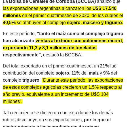
La
Bolsa de Cereales de Córdoba (BCCBA)
analizó que
las exportaciones argentinas alcanzaron los
U$S 17.540
millones
en el primer cuatrimestre de 2020, de los cuales el
40,5%
se atribuyen al complejo
sojero, maicero y triguero.
En este período,
“tanto el maíz como el complejo triguero
han alcanzado
ventas al exterior con volúmenes récord,
exportando 11,3 y 8,1 millones de toneladas
respectivamente”
, destacó la BCCBA.
Del total exportado en el primer cuatrimestre, un
21%
fue
contribución del complejo
sojero
,
11%
del
maíz
y
9%
del
complejo
triguero
:
“Durante este período, las exportaciones
de estos complejos agrícolas crecieron un 1,5% respecto al
año previo, equivalente a un incremento de U$S 104
millones”.
Tal crecimiento se dio en un contexto donde los demás
rubros disminuyeron sus exportaciones,
por lo que el
sector primario y las manufacturas de origen