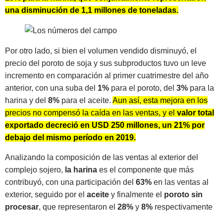
una disminución de 1,1 millones de toneladas.
Por otro lado, si bien el volumen vendido disminuyó, el
precio del poroto de soja y sus subproductos tuvo un leve
incremento en comparación al primer cuatrimestre del año
anterior, con una suba del
1%
para el poroto, del
3%
para la
harina y del
8%
para el aceite.
Aun así, esta mejora en los
precios no compensó la caída en las ventas, y el
valor total
exportado decreció en USD 250 millones, un 21% por
debajo del mismo período en 2019.
Analizando la composición de las ventas al exterior del
complejo sojero,
la harina
es el componente que más
contribuyó, con una participación del
63%
en las ventas al
exterior, seguido por el
aceite
y finalmente el
poroto sin
procesar
, que representaron el
28%
y
8%
respectivamente