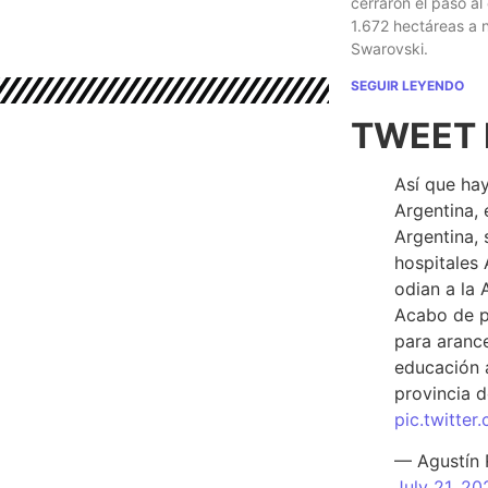
cerraron el paso al
1.672 hectáreas a
Swarovski.
SEGUIR LEYENDO
TWEET 
Así que hay
Argentina, 
Argentina, 
hospitales 
odian a la 
Acabo de p
para arance
educación a
provincia d
pic.twitte
— Agustín
July 21, 20