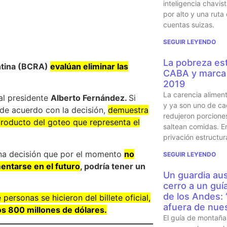
inteligencia chavi
por alto y una ruta
cuentas suizas.
SEGUIR LEYENDO
La pobreza est
ntina (BCRA)
evalúan eliminar las
CABA y marca 
2019
La carencia alimen
 al presidente
Alberto Fernández.
Si
y ya son uno de ca
de acuerdo con la decisión,
demuestra
redujeron porcione
producto del goteo que representa el
saltean comidas. En
privación estructur
 una decisión que por el momento
no
SEGUIR LEYENDO
entarse en el futuro
, podría tener un
Un guardia aus
cerro a un guí
de los Andes:
personas se hicieron del billete oficial,
afuera de nues
os 800 millones de dólares.
El guía de montaña 