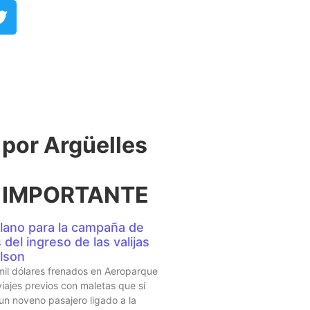
or Argüelles​
 IMPORTANTE
lano para la campaña de
del ingreso de las valijas
lson
mil dólares frenados en Aeroparque
iajes previos con maletas que sí
 un noveno pasajero ligado a la