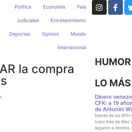
Política
Economía
País
Judiciales
Entretenimiento
Deportes
Opinion
Mundo
internacional
HUMOR p
NAR la compra
es
LO MÁS
.
Dinero venezo
CFK: a 19 años 
de Antonini Wi
Detrás de los 800 
hubo más de diez v
llegaron a destino,