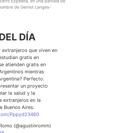
 cerro Ezpeleta, en una parcela de
 nombre de Gernot Langes-
DEL DÍA
 extranjeros que viven en
estudian gratis en
se atienden gratis en
Argentinos mientras
Argentina? Perfecto.
resentar un proyecto
lar la salud y la
 extranjeros en la
e Buenos Aires.
r.com/Pppyd23460
 Romo (@agustinromm)
26