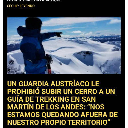
SEGUIR LEYENDO
UN GUARDIA AUSTRÍACO LE
PROHIBIÓ SUBIR UN CERRO A UN
GUÍA DE TREKKING EN SAN
MARTÍN DE LOS ANDES: “NOS
ESTAMOS QUEDANDO AFUERA DE
NUESTRO PROPIO TERRITORIO”