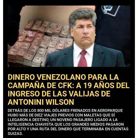
DINERO VENEZOLANO PARA LA
CAMPAÑA DE CFK: A 19 AÑOS DEL
INGRESO DE LAS VALIJAS DE
ANTONINI WILSON
DETRÁS DE LOS 800 MIL DÓLARES FRENADOS EN AEROPARQUE
HUBO MÁS DE DIEZ VIAJES PREVIOS CON MALETAS QUE SÍ
LLEGARON A DESTINO, UN NOVENO PASAJERO LIGADO A LA
INTELIGENCIA CHAVISTA QUE LOS GRANDES MEDIOS PASARON
POR ALTO Y UNA RUTA DEL DINERO QUE TERMINABA EN CUENTAS
SUIZAS.