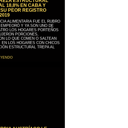
BREZA ESTRUCTURAL
AL 18,8% EN CABA Y
SU PEOR REGISTRO
2019
CIA ALIMENTARIA FUE EL RUBRO
 EMPEORÓ Y YA SON UNO DE
ATRO LOS HOGARES PORTEÑOS
UJERON PORCIONES,
ON LO QUE COMEN O SALTEAN
. EN LOS HOGARES CON CHICOS
CIÓN ESTRUCTURAL TREPA AL
EYENDO