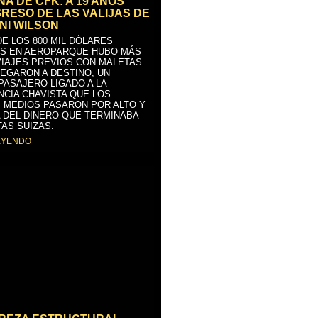
A DE CFK: A 19 AÑOS
GRESO DE LAS VALIJAS DE
NI WILSON
E LOS 800 MIL DÓLARES
S EN AEROPARQUE HUBO MÁS
VIAJES PREVIOS CON MALETAS
LEGARON A DESTINO, UN
PASAJERO LIGADO A LA
NCIA CHAVISTA QUE LOS
 MEDIOS PASARON POR ALTO Y
 DEL DINERO QUE TERMINABA
AS SUIZAS.
EYENDO