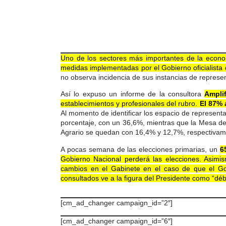
Uno de los sectores más importantes de la econo
medidas implementadas por el Gobierno oficialista
no observa incidencia de sus instancias de represent
Así lo expuso un informe de la consultora
Ampli
establecimientos y profesionales del rubro.
El 87% a
Al momento de identificar los espacio de representa
porcentaje, con un 36,6%, mientras que la Mesa de
Agrario se quedan con 16,4% y 12,7%, respectivam
A pocas semana de las elecciones primarias, un
6
Gobierno Nacional perderá las elecciones. Asim
cambios en el Gabinete en el caso de que el Go
consultados ve a la figura del Presidente como “débi
[cm_ad_changer campaign_id=”2″]
[cm_ad_changer campaign_id=”6″]