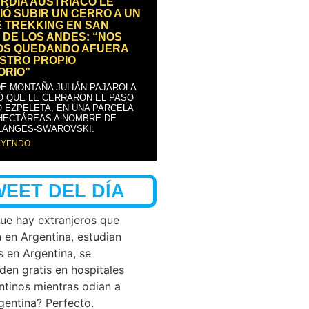
RDIA AUSTRÍACO LE
IÓ SUBIR UN CERRO A UN
E TREKKING EN SAN
 DE LOS ANDES: “NOS
OS QUEDANDO AFUERA
STRO PROPIO
ORIO”
DE MONTAÑA JULIÁN PAJAROLA
Ó QUE LE CERRARON EL PASO
 EZPELETA, EN UNA PARCELA
 HECTÁREAS A NOMBRE DE
LANGES-SWAROVSKI.
EYENDO
WEET DEL DÍA
que hay extranjeros que
n en Argentina, estudian
s en Argentina, se
den gratis en hospitales
ntinos mientras odian a
rgentina? Perfecto.