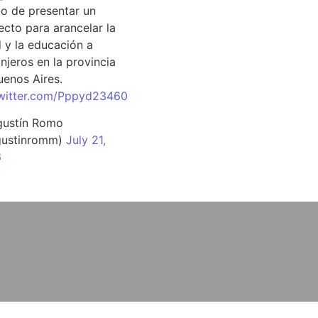
o de presentar un
ecto para arancelar la
d y la educación a
njeros en la provincia
uenos Aires.
twitter.com/Pppyd23460
ustín Romo
ustinromm)
July 21,
6