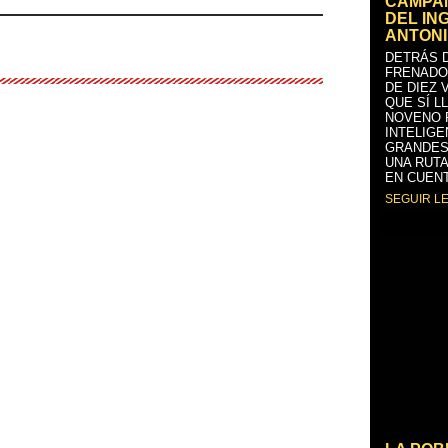
CAMPAÑ
DEL IN
ANTONI
DETRÁS D
FRENADO
DE DIEZ 
QUE SÍ L
NOVENO 
INTELIGE
GRANDES
UNA RUTA
EN CUENT
SEGUIR L