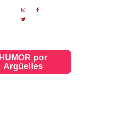
nacional
HUMOR por
Argüelles​