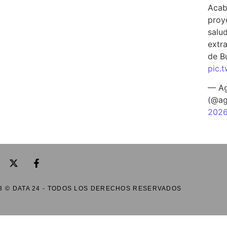
Acab
proy
salu
extra
de B
pic.
— Ag
(@ag
202
3 © DATA 24 - TODOS LOS DERECHOS RESERVADOS