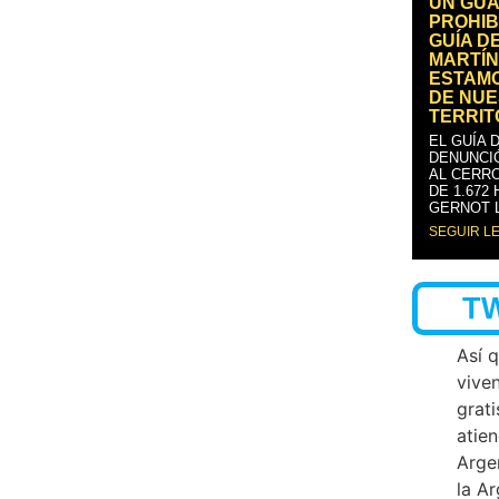
UN GUA
PROHIB
GUÍA D
MARTÍN
ESTAM
DE NUE
TERRIT
EL GUÍA 
DENUNCI
AL CERRO
DE 1.672
GERNOT 
SEGUIR L
T
Así 
vive
grati
atien
Arge
la A