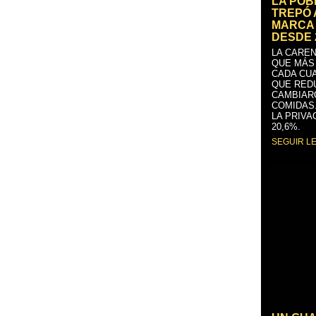
LA PO
TREPÓ 
MARCA 
DESDE 
LA CAREN
QUE MÁS
CADA CU
QUE RED
CAMBIAR
COMIDAS
LA PRIVA
20,6%.
SEGUIR L