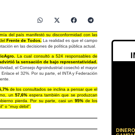
mía del país manifestó su disconformidad con las
 del
Frente de Todos.
La realidad es que el campo
ación en las decisiones de política pública actual.
ficAgro.
La cual consultó a 524 responsables de
dvirtió la sensación de bajo representatividad.
tividad, el Consejo Agroindustrial cosechó el mayor
 Enlace el 32%. Por su parte, el INTA y Federación
ente.
5,7%
de los consultados se inclina a pensar que el
ismo, un
57,6%
espera también que se produzcan
bierno pierda. Por su parte, casi un
95%
de los
l” o “muy débil”.
DINERO