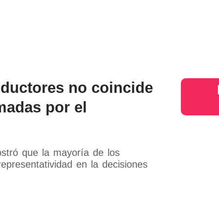
s
Judiciales
Entretenimiento
Deportes
Opinion
Mundo
inter
oductores no coincide
madas por el
stró que la mayoría de los
representatividad en la decisiones