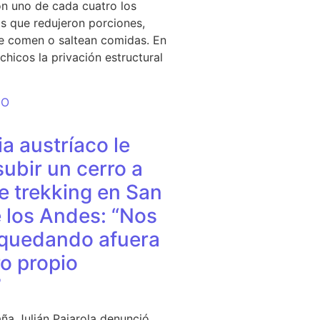
n uno de cada cuatro los
s que redujeron porciones,
e comen o saltean comidas. En
chicos la privación estructural
DO
a austríaco le
subir un cerro a
e trekking en San
 los Andes: “Nos
quedando afuera
o propio
”
ña Julián Pajarola denunció