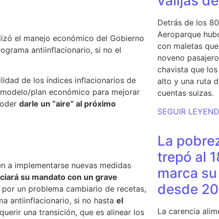
valijas d
Detrás de los 80
Aeroparque hubo
alizó el manejo económico del Gobierno
con maletas que 
grama antiinflacionario, si no el
noveno pasajero 
chavista que lo
lidad de los índices inflacionarios de
alto y una ruta 
n modelo/plan económico para mejorar
cuentas suizas.
 poder
darle un “aire” al próximo
SEGUIR LEYEN
La pobrez
trepó al 
cen a implementarse nuevas medidas
marca su 
iciará su mandato con un grave
desde 20
 por un problema cambiario de recetas,
a antiinflacionario, si no hasta
el
La carencia alim
uerir una transición, que es alinear los