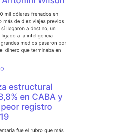
e Antonini Wilson
0 mil dólares frenados en
 más de diez viajes previos
sí llegaron a destino, un
ligado a la inteligencia
s grandes medios pasaron por
del dinero que terminaba en
DO
a estructural
18,8% en CABA y
peor registro
19
entaria fue el rubro que más