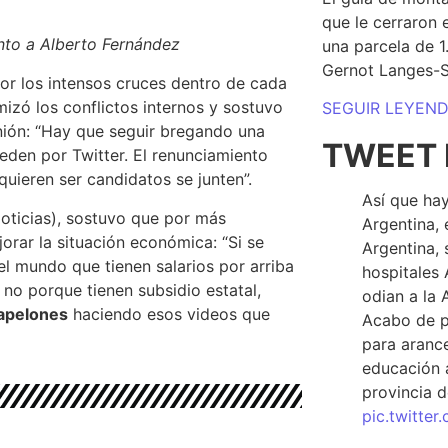
que le cerraron 
nto a Alberto Fernández
una parcela de 
Gernot Langes-
or los intensos cruces dentro de cada
izó los conflictos internos y sostuvo
SEGUIR LEYEN
ión: “
Hay que seguir bregando una
TWEET 
den por Twitter. El renunciamiento
quieren ser candidatos se junten”.
Así que hay
Noticias), sostuvo que por más
Argentina, 
orar la situación económica: “Si se
Argentina, 
l mundo que tienen salarios por arriba
hospitales 
no porque tienen subsidio estatal,
odian a la 
papelones
haciendo esos videos que
Acabo de p
para arance
educación a
provincia d
pic.twitte