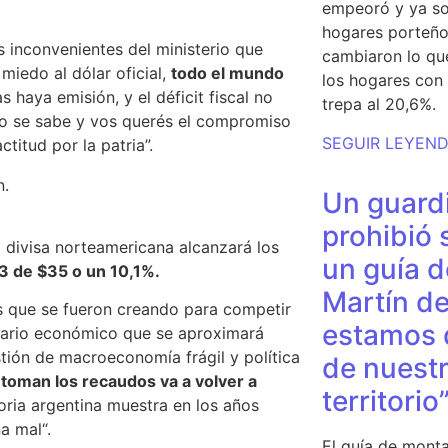
empeoró y ya so
hogares porteño
 inconvenientes del ministerio que
cambiaron lo qu
miedo al dólar oficial,
todo el mundo
los hogares con 
as haya emisión, y el déficit fiscal no
trepa al 20,6%.
o se sabe y vos querés el compromiso
SEGUIR LEYEN
ctitud por la patria”.
Un guardi
prohibió 
 divisa norteamericana alcanzará los
un guía d
3 de $35 o un 10,1%.
Martín de
es que se fueron creando para competir
estamos 
cenario económico que se aproximará
stión de macroeconomía frágil y política
de nuestr
 toman los recaudos va a volver a
territorio
toria argentina muestra en los años
na mal
“.
El guía de monta