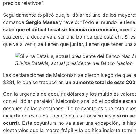
precios relativos”.
Seguidamente explicó que, el dólar es uno de los mayores
comanda
Sergio Massa
y reveló: “Todo el mundo le tiene 
sabe que el déficit fiscal se financia con emisión
, mientr
sea cero,
la deuda va a ser una bomba que está ahí.
Si es
que va a venir, se tienen que juntar, tienen que tener una a
Silvina Batakis, actual presidente del Banco Nación
Las declaraciones de Melconian se dieron luego de que la
$381, lo que se traduce en
un aumento total de este 202
Con la urgencia de adquirir dólares y los múltiples valor
con el “dólar paralelo”, Melconian analizó el posible es
después de las elecciones: “Lo relevante es que esta cue
incierta no es nueva, ocurre en las transiciones y
si no se
ocurrir.
Esta coyuntura no va a ser una excepción,
la his
electorales que la macro frágil y la política incierta termi