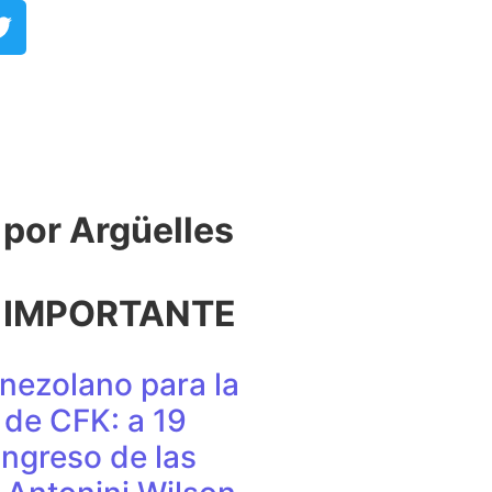
or Argüelles​
 IMPORTANTE
nezolano para la
de CFK: a 19
ingreso de las