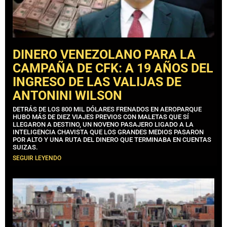
DINERO VENEZOLANO PARA LA
CAMPAÑA DE CFK: A 19 AÑOS DEL
INGRESO DE LAS VALIJAS DE
ANTONINI WILSON
DETRÁS DE LOS 800 MIL DÓLARES FRENADOS EN AEROPARQUE
HUBO MÁS DE DIEZ VIAJES PREVIOS CON MALETAS QUE SÍ
LLEGARON A DESTINO, UN NOVENO PASAJERO LIGADO A LA
INTELIGENCIA CHAVISTA QUE LOS GRANDES MEDIOS PASARON
POR ALTO Y UNA RUTA DEL DINERO QUE TERMINABA EN CUENTAS
SUIZAS.
SEGUIR LEYENDO