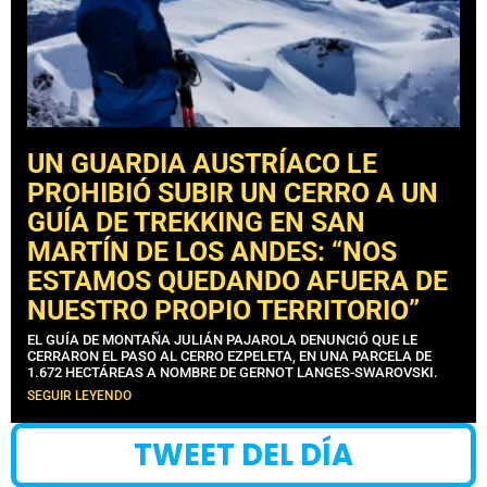
UN GUARDIA AUSTRÍACO LE
PROHIBIÓ SUBIR UN CERRO A UN
GUÍA DE TREKKING EN SAN
MARTÍN DE LOS ANDES: “NOS
ESTAMOS QUEDANDO AFUERA DE
NUESTRO PROPIO TERRITORIO”
EL GUÍA DE MONTAÑA JULIÁN PAJAROLA DENUNCIÓ QUE LE
CERRARON EL PASO AL CERRO EZPELETA, EN UNA PARCELA DE
1.672 HECTÁREAS A NOMBRE DE GERNOT LANGES-SWAROVSKI.
SEGUIR LEYENDO
TWEET DEL DÍA