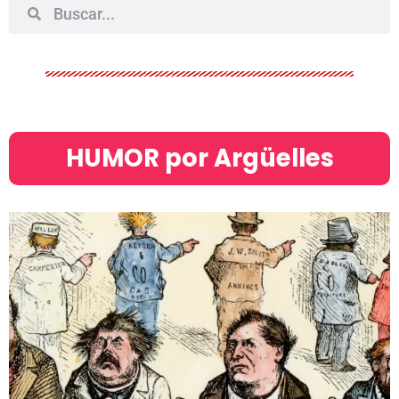
HUMOR por Argüelles​