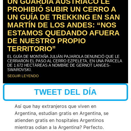
UN GUARDIA AUSTRÍACO LE
PROHIBIÓ SUBIR UN CERRO A
UN GUÍA DE TREKKING EN SAN
MARTÍN DE LOS ANDES: “NOS
ESTAMOS QUEDANDO AFUERA
DE NUESTRO PROPIO
TERRITORIO”
EL GUÍA DE MONTAÑA JULIÁN PAJAROLA DENUNCIÓ QUE LE
CERRARON EL PASO AL CERRO EZPELETA, EN UNA PARCELA
DE 1.672 HECTÁREAS A NOMBRE DE GERNOT LANGES-
SWAROVSKI.
SEGUIR LEYENDO
TWEET DEL DÍA
Así que hay extranjeros que viven en
Argentina, estudian gratis en Argentina, se
atienden gratis en hospitales Argentinos
mientras odian a la Argentina? Perfecto.