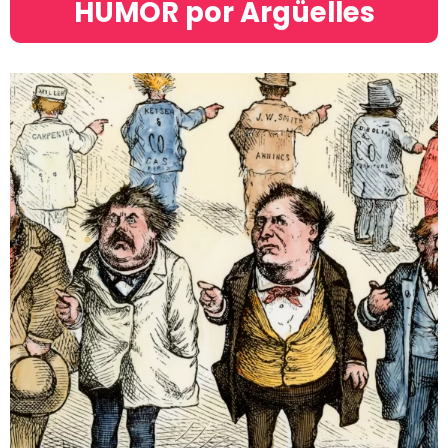
HUMOR por Argüelles​