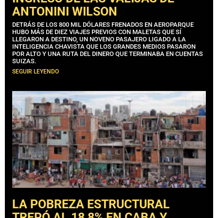
ANTONINI WILSON
DETRÁS DE LOS 800 MIL DÓLARES FRENADOS EN AEROPARQUE
HUBO MÁS DE DIEZ VIAJES PREVIOS CON MALETAS QUE SÍ
LLEGARON A DESTINO, UN NOVENO PASAJERO LIGADO A LA
INTELIGENCIA CHAVISTA QUE LOS GRANDES MEDIOS PASARON
POR ALTO Y UNA RUTA DEL DINERO QUE TERMINABA EN CUENTAS
SUIZAS.
SEGUIR LEYENDO
LA POBREZA ESTRUCTURAL
TREPÓ AL 18,8% EN CABA Y