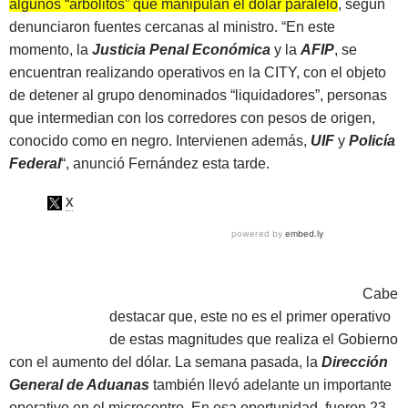
algunos “arbolitos” que manipulan el dólar paralelo
, según
denunciaron fuentes cercanas al ministro. “En este
momento, la
Justicia Penal Económica
y la
AFIP
, se
encuentran realizando operativos en la CITY, con el objeto
de detener al grupo denominados “liquidadores”, personas
que intermedian con los corredores con pesos de origen,
conocido como en negro. Intervienen además,
UIF
y
Policía
Federal
“, anunció Fernández esta tarde.
Cabe
destacar que, este no es el primer operativo
de estas magnitudes que realiza el Gobierno
con el aumento del dólar. La semana pasada, la
Dirección
General de Aduanas
también llevó adelante un importante
operativo en el microcentro. En esa oportunidad, fueron 23