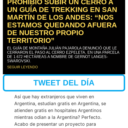
PROHIBIÓ SUBIR UN CERRO A
UN GUÍA DE TREKKING EN SAN
MARTÍN DE LOS ANDES: “NOS
ESTAMOS QUEDANDO AFUERA
DE NUESTRO PROPIO
TERRITORIO”
EL GUÍA DE MONTAÑA JULIÁN PAJAROLA DENUNCIÓ QUE LE
CERRARON EL PASO AL CERRO EZPELETA, EN UNA PARCELA
DE 1.672 HECTÁREAS A NOMBRE DE GERNOT LANGES-
SWAROVSKI.
SEGUIR LEYENDO
TWEET DEL DÍA
Así que hay extranjeros que viven en
Argentina, estudian gratis en Argentina, se
atienden gratis en hospitales Argentinos
mientras odian a la Argentina? Perfecto.
Acabo de presentar un proyecto para