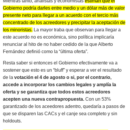
Mientras tanto, analistas y economistas
estiman que el
Gobierno podría darles entre medio y un dólar más de valor
presente neto para llegar a un acuerdo con el tercio más
concentrado de los acreedores y precipitar la aceptación de
los minoristas.
La mayor traba que observan para llegar a
este acuerdo no es económica, sino política implicaría
renunciar al hito de no haber cedido de la que Alberto
Fernández definió como la “última oferta”.
Resta saber si entonces el Gobierno efectivamente va a
sostener que esto es un “bluff” y esperar a ver el resultado
de la
votación el 4 de agosto o si, por el contrario,
accede a incorporar los cambios legales y amplía la
oferta y se garantiza que todos estos acreedores
acepten una nueva contrapropuesta.
Con un 53%
garantizado de los aceedores adentro, quedaría a pasos de
que se disparen las CACs y el canje sea completo y sin
holdouts.