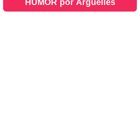
HUMOR por Argüelles​