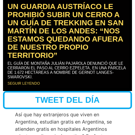
UN GUARDIA AUSTRÍACO LE
PROHIBIÓ SUBIR UN CERRO A
UN GUÍA DE TREKKING EN SAN
MARTÍN DE LOS ANDES: “NOS
ESTAMOS QUEDANDO AFUERA
DE NUESTRO PROPIO
TERRITORIO”
EL GUÍA DE MONTAÑA JULIÁN PAJAROLA DENUNCIÓ QUE LE
CERRARON EL PASO AL CERRO EZPELETA, EN UNA PARCELA
DE 1.672 HECTÁREAS A NOMBRE DE GERNOT LANGES-
SWAROVSKI.
SEGUIR LEYENDO
TWEET DEL DÍA
Así que hay extranjeros que viven en
Argentina, estudian gratis en Argentina, se
atienden gratis en hospitales Argentinos