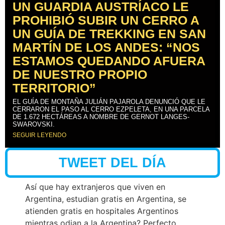
UN GUARDIA AUSTRÍACO LE
PROHIBIÓ SUBIR UN CERRO A
UN GUÍA DE TREKKING EN SAN
MARTÍN DE LOS ANDES: “NOS
ESTAMOS QUEDANDO AFUERA
DE NUESTRO PROPIO
TERRITORIO”
EL GUÍA DE MONTAÑA JULIÁN PAJAROLA DENUNCIÓ QUE LE
CERRARON EL PASO AL CERRO EZPELETA, EN UNA PARCELA
DE 1.672 HECTÁREAS A NOMBRE DE GERNOT LANGES-
SWAROVSKI.
SEGUIR LEYENDO
TWEET DEL DÍA
Así que hay extranjeros que viven en
Argentina, estudian gratis en Argentina, se
atienden gratis en hospitales Argentinos
mientras odian a la Argentina? Perfecto.