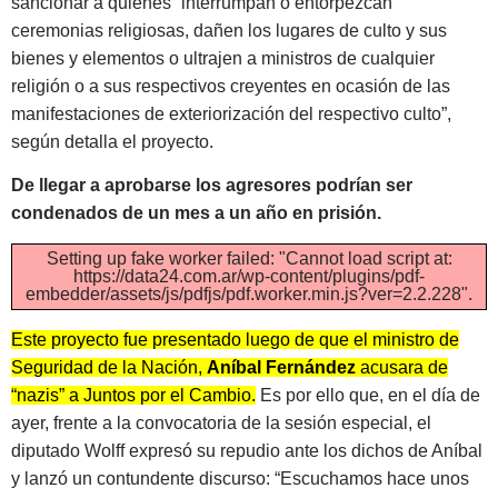
sancionar a quienes “interrumpan o entorpezcan
ceremonias religiosas, dañen los lugares de culto y sus
bienes y elementos o ultrajen a ministros de cualquier
religión o a sus respectivos creyentes en ocasión de las
manifestaciones de exteriorización del respectivo culto”,
según detalla el proyecto.
De llegar a aprobarse los agresores podrían ser
condenados de un mes a un año en prisión.
Setting up fake worker failed: "Cannot load script at:
https://data24.com.ar/wp-content/plugins/pdf-
embedder/assets/js/pdfjs/pdf.worker.min.js?ver=2.2.228".
Este proyecto fue presentado luego de que el ministro de
Seguridad de la Nación,
Aníbal Fernández
acusara de
“nazis” a Juntos por el Cambio.
Es por ello que, en el día de
ayer, frente a la convocatoria de la sesión especial, el
diputado Wolff expresó su repudio ante los dichos de Aníbal
y lanzó un contundente discurso: “Escuchamos hace unos