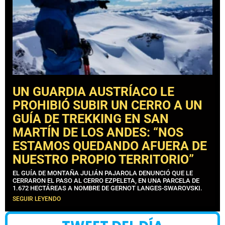
UN GUARDIA AUSTRÍACO LE
PROHIBIÓ SUBIR UN CERRO A UN
GUÍA DE TREKKING EN SAN
MARTÍN DE LOS ANDES: “NOS
ESTAMOS QUEDANDO AFUERA DE
NUESTRO PROPIO TERRITORIO”
EL GUÍA DE MONTAÑA JULIÁN PAJAROLA DENUNCIÓ QUE LE
CERRARON EL PASO AL CERRO EZPELETA, EN UNA PARCELA DE
1.672 HECTÁREAS A NOMBRE DE GERNOT LANGES-SWAROVSKI.
SEGUIR LEYENDO