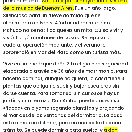
presentimiento.
Se temía por el mayor ídolo viviente
de la música de Buenos Aires.
Fue un año largo.
Silencioso para un fueye dormido que se
alimentaba a discos. Afortunadamente o no,
Pichuco no se notifica que es un mito. Quiso vivir y
vivió. Largó montones de cosas. Se repuso la
cadera, operación mediante, y el verano lo
sorprendió en Mar del Plata como un turista más.
Vive en un chalé que doña Zita eligió con sagacidad
elaborada a través de 36 años de matrimonio. Para
hacerlo caminar, aunque no quiera, la casa tiene 3
plantas que obligan a subir y bajar escaleras sin
darse cuenta. Para tomar sol sin curiosos hay un
jardín y una terraza. Don Aníbal puede pasear su
«fiacca» en piyama regando plantitas y orejeando
el mar desde las ventanas del dormitorio. La casa
está a metros del mar, pero en una calle de poco
tránsito. Se puede dormir a pata suelta, y
a don