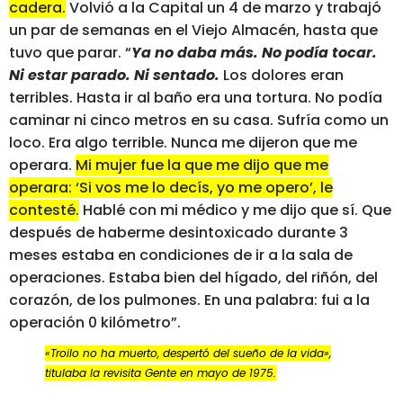
cadera.
Volvió a la Capital un 4 de marzo y trabajó
un par de semanas en el Viejo Almacén, hasta que
tuvo que parar. “
Ya no daba más. No podía tocar.
Ni estar parado. Ni sentado.
Los dolores eran
terribles. Hasta ir al baño era una tortura. No podía
caminar ni cinco metros en su casa. Sufría como un
loco. Era algo terrible. Nunca me dijeron que me
operara.
Mi mujer fue la que me dijo que me
operara: ‘Si vos me lo decís, yo me opero’, le
contesté.
Hablé con mi médico y me dijo que sí. Que
después de haberme desintoxicado durante 3
meses estaba en condiciones de ir a la sala de
operaciones. Estaba bien del hígado, del riñón, del
corazón, de los pulmones. En una palabra: fui a la
operación 0 kilómetro”.
«Troilo no ha muerto, despertó del sueño de la vida»,
titulaba la revisita Gente en mayo de 1975.