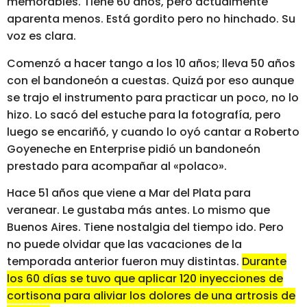
memorables. Tiene 60 años, pero actualmente
aparenta menos. Está gordito pero no hinchado. Su
voz es clara.
Comenzó a hacer tango a los 10 años; lleva 50 años
con el bandoneón a cuestas. Quizá por eso aunque
se trajo el instrumento para practicar un poco, no lo
hizo. Lo sacó del estuche para la fotografía, pero
luego se encariñó, y cuando lo oyó cantar a Roberto
Goyeneche en Enterprise pidió un bandoneón
prestado para acompañar al «polaco».
Hace 51 años que viene a Mar del Plata para
veranear. Le gustaba más antes. Lo mismo que
Buenos Aires. Tiene nostalgia del tiempo ido. Pero
no puede olvidar que las vacaciones de la
temporada anterior fueron muy distintas.
Durante
los 60 días se tuvo que aplicar 120 inyecciones de
cortisona para aliviar los dolores de una artrosis de