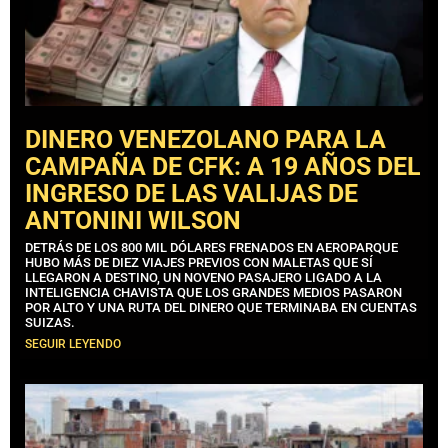
DINERO VENEZOLANO PARA LA
CAMPAÑA DE CFK: A 19 AÑOS DEL
INGRESO DE LAS VALIJAS DE
ANTONINI WILSON
DETRÁS DE LOS 800 MIL DÓLARES FRENADOS EN AEROPARQUE
HUBO MÁS DE DIEZ VIAJES PREVIOS CON MALETAS QUE SÍ
LLEGARON A DESTINO, UN NOVENO PASAJERO LIGADO A LA
INTELIGENCIA CHAVISTA QUE LOS GRANDES MEDIOS PASARON
POR ALTO Y UNA RUTA DEL DINERO QUE TERMINABA EN CUENTAS
SUIZAS.
SEGUIR LEYENDO