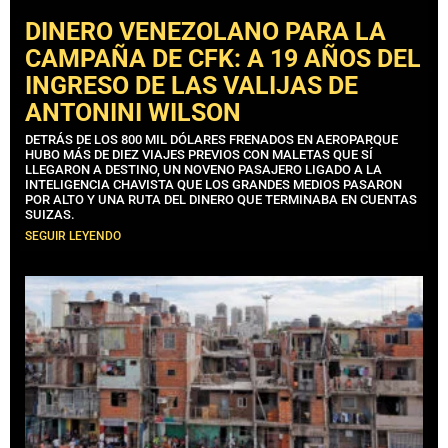
DINERO VENEZOLANO PARA LA
CAMPAÑA DE CFK: A 19 AÑOS DEL
INGRESO DE LAS VALIJAS DE
ANTONINI WILSON
DETRÁS DE LOS 800 MIL DÓLARES FRENADOS EN AEROPARQUE
HUBO MÁS DE DIEZ VIAJES PREVIOS CON MALETAS QUE SÍ
LLEGARON A DESTINO, UN NOVENO PASAJERO LIGADO A LA
INTELIGENCIA CHAVISTA QUE LOS GRANDES MEDIOS PASARON
POR ALTO Y UNA RUTA DEL DINERO QUE TERMINABA EN CUENTAS
SUIZAS.
SEGUIR LEYENDO