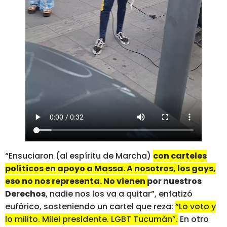
“Ensuciaron (al espíritu de Marcha)
con carteles
políticos en apoyo a Massa. A nosotros, los gays,
eso no nos representa. No vienen por nuestros
Derechos
, nadie nos los va a quitar”, enfatizó
eufórico, sosteniendo un cartel que reza:
“Lo voto y
lo milito. Milei presidente. LGBT Tucumán”.
En otro