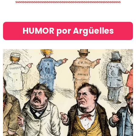
HUMOR por Argüelles​