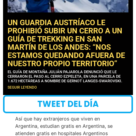
UN GUARDIA AUSTRÍACO LE
PROHIBIÓ SUBIR UN CERRO A UN
GUÍA DE TREKKING EN SAN
MARTÍN DE LOS ANDES: “NOS
ESTAMOS QUEDANDO AFUERA DE
NUESTRO PROPIO TERRITORIO”
EL GUÍA DE MONTAÑA JULIÁN PAJAROLA DENUNCIÓ QUE LE
CERRARON EL PASO AL CERRO EZPELETA, EN UNA PARCELA DE
1.672 HECTÁREAS A NOMBRE DE GERNOT LANGES-SWAROVSKI.
SEGUIR LEYENDO
TWEET DEL DÍA
Así que hay extranjeros que viven en
Argentina, estudian gratis en Argentina, se
atienden gratis en hospitales Argentinos