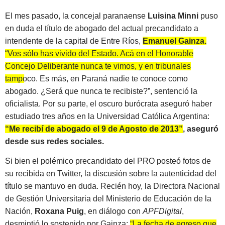
El mes pasado, la concejal paranaense
Luisina Minni
puso
en duda el título de abogado del actual precandidato a
intendente de la capital de Entre Ríos,
Emanuel Gainza.
“Vos sólo has vivido del Estado. Acá en el Honorable
Concejo Deliberante nunca te vimos, y en tribunales
tampoco. Es más, en Paraná nadie te conoce como
abogado. ¿Será que nunca te recibiste?”
, sentenció la
oficialista. Por su parte, el oscuro burócrata aseguró haber
estudiado tres años en la Universidad Católica Argentina:
“Me recibí de abogado el 9 de Agosto de 2013”
, aseguró
desde sus redes sociales.
Si bien el polémico precandidato del PRO posteó fotos de
su recibida en Twitter, la discusión sobre la autenticidad del
título se mantuvo en duda. Recién hoy, la Directora Nacional
de Gestión Universitaria del Ministerio de Educación de la
Nación,
Roxana Puig
, en diálogo con
APFDigital
,
desmintió lo sostenido por Gainza:
“La fecha de egreso que