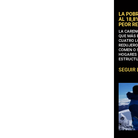
LA POB
AL 18,8
PEOR RE
LA CAREN
QUE MÁS 
CUATRO L
REDUJERO
COMEN O 
HOGARES 
ESTRUCTU
SEGUIR