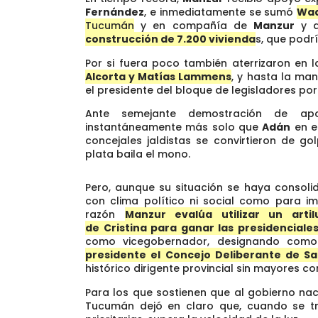
Fernández
, e inmediatamente se sumó
Wad
Tucumán
y en compañía de
Manzur
y d
construcción de 7.200 vivienda
s, que podrí
Por si fuera poco también aterrizaron en la
Alcorta y Matías Lammens
, y hasta la ma
el presidente del bloque de legisladores po
Ante semejante demostración de ap
instantáneamente más solo que
Adán
en el
concejales jaldistas se convirtieron de go
plata baila el mono.
Pero, aunque su situación se haya consol
con clima político ni social como para im
razón
Manzur evalúa utilizar un artil
de Cristina para ganar las presidenciales
como vicegobernador, designando com
presidente el Concejo Deliberante de S
histórico dirigente provincial sin mayores con
Para los que sostienen que al gobierno na
Tucumán dejó en claro que, cuando se t