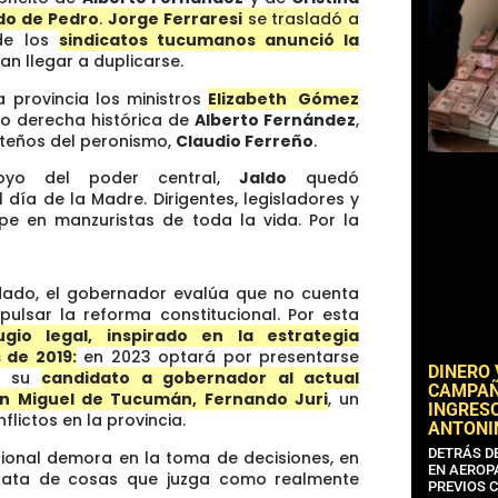
o de Pedro
.
Jorge Ferraresi
se trasladó a
e los
sindicatos tucumanos anunció la
an llegar a duplicarse.
 provincia los ministros
Elizabeth Gómez
no derecha histórica de
Alberto Fernández
,
rteños del peronismo,
Claudio Ferreño
.
oyo del poder central,
Jaldo
quedó
 día de la Madre. Dirigentes, legisladores y
lpe en manzuristas de toda la vida. Por la
idado, el gobernador evalúa que no cuenta
pulsar la reforma constitucional. Por esta
ugio legal, inspirado en la estrategia
 de 2019:
en 2023 optará por presentarse
DINERO
o su
candidato a gobernador al actual
CAMPAÑA
an Miguel de Tucumán, Fernando Juri
, un
INGRESO
flictos en la provincia.
ANTONI
DETRÁS D
cional demora en la toma de decisiones, en
EN AEROP
rata de cosas que juzga como realmente
PREVIOS 