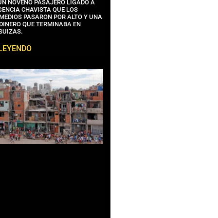
 UN NOVENO PASAJERO LIGADO A
GENCIA CHAVISTA QUE LOS
MEDIOS PASARON POR ALTO Y UNA
 DINERO QUE TERMINABA EN
SUIZAS.
 LEYENDO