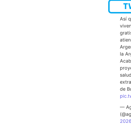
T
Así 
vive
grati
atien
Arge
la A
Acab
proy
salu
extra
de B
pic.
— Ag
(@ag
202