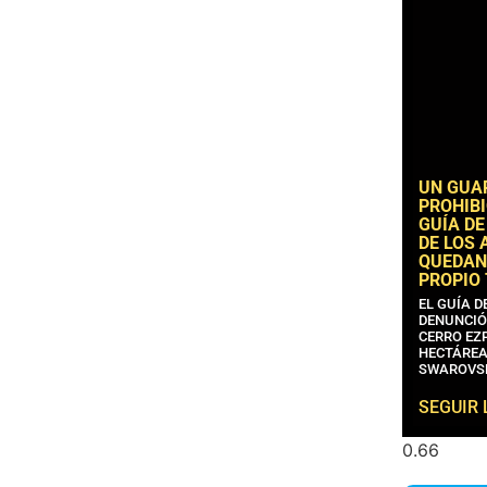
UN GUA
PROHIBI
GUÍA DE
DE LOS 
QUEDAN
PROPIO
EL GUÍA 
DENUNCIÓ
CERRO EZP
HECTÁREA
SWAROVS
SEGUIR