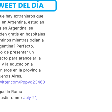
WEET DEL DÍA
que hay extranjeros que
n en Argentina, estudian
s en Argentina, se
den gratis en hospitales
ntinos mientras odian a
rgentina? Perfecto.
o de presentar un
ecto para arancelar la
d y la educación a
njeros en la provincia
uenos Aires.
twitter.com/Pppyd23460
ustín Romo
ustinromm)
July 21,
6