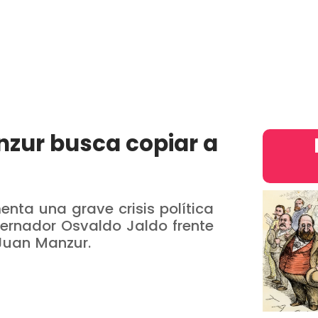
País
Judiciales
Entretenimiento
Deportes
Opinion
intern
zur busca copiar a
enta una grave crisis política
bernador Osvaldo Jaldo frente
Juan Manzur.