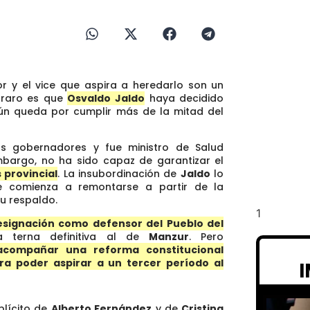
r y el vice que aspira a heredarlo son un
o raro es que
Osvaldo Jaldo
haya decidido
aún queda por cumplir más de la mitad del
s gobernadores y fue ministro de Salud
embargo, no ha sido capaz de garantizar el
 provincial
. La insubordinación de
Jaldo
lo
e comienza a remontarse a partir de la
u respaldo.
esignación como defensor del Pueblo del
a terna definitiva al de
Manzur
. Pero
acompañar una reforma constitucional
a poder aspirar a un tercer período al
plícito de
Alberto Fernández
y de
Cristina