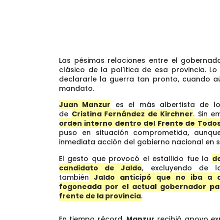
Las pésimas relaciones entre el gobernado
clásico de la política de esa provincia. L
declararle la guerra tan pronto, cuando 
mandato.
Juan Manzur
es el más albertista de lo
de
Cristina Fernández de Kirchner
. Sin 
orden interno dentro del Frente de Todos
puso en situación comprometida, aunqu
inmediata acción del gobierno nacional en s
El gesto que provocó el estallido fue la
d
candidato de Jaldo
, excluyendo de l
también
Jaldo anticipó que no iba a 
fogoneada por el actual gobernador par
frente de la provincia
.
En tiempo récord,
Manzur
recibió apoyo ex