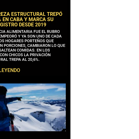
REZA ESTRUCTURAL TREPÓ
% EN CABA Y MARCA SU
GISTRO DESDE 2019
CIA ALIMENTARIA FUE EL RUBRO
EMPEORÓ Y YA SON UNO DE CADA
OS HOGARES PORTEÑOS QUE
N PORCIONES, CAMBIARON LO QUE
SALTEAN COMIDAS. EN LOS
CON CHICOS LA PRIVACIÓN
RAL TREPA AL 20,6%.
 LEYENDO