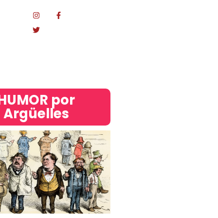
Mundo
acional
HUMOR por
Argüelles​