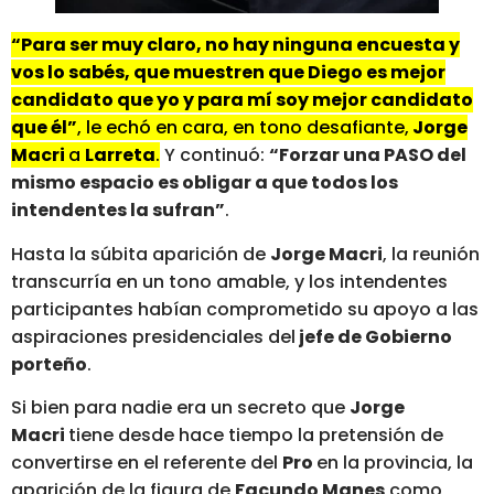
“Para ser muy claro, no hay ninguna encuesta y
vos lo sabés, que muestren que Diego es mejor
candidato que yo y para mí soy mejor candidato
que él”
, le echó en cara, en tono desafiante,
Jorge
Macri
a
Larreta
.
Y continuó:
“Forzar una PASO del
mismo espacio es obligar a que todos los
intendentes la sufran”
.
Hasta la súbita aparición de
Jorge Macri
, la reunión
transcurría en un tono amable, y los intendentes
participantes habían comprometido su apoyo a las
aspiraciones presidenciales del
jefe de Gobierno
porteño
.
Si bien para nadie era un secreto que
Jorge
Macri
tiene desde hace tiempo la pretensión de
convertirse en el referente del
Pro
en la provincia, la
aparición de la figura de
Facundo Manes
como