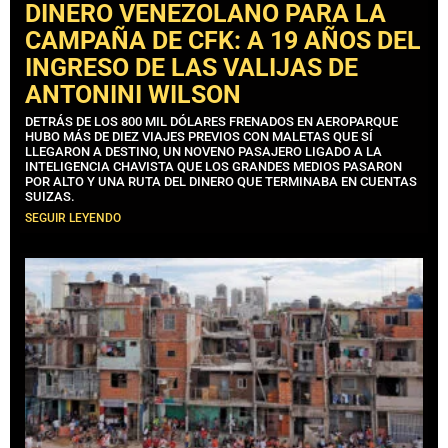
DINERO VENEZOLANO PARA LA
CAMPAÑA DE CFK: A 19 AÑOS DEL
INGRESO DE LAS VALIJAS DE
ANTONINI WILSON
DETRÁS DE LOS 800 MIL DÓLARES FRENADOS EN AEROPARQUE
HUBO MÁS DE DIEZ VIAJES PREVIOS CON MALETAS QUE SÍ
LLEGARON A DESTINO, UN NOVENO PASAJERO LIGADO A LA
INTELIGENCIA CHAVISTA QUE LOS GRANDES MEDIOS PASARON
POR ALTO Y UNA RUTA DEL DINERO QUE TERMINABA EN CUENTAS
SUIZAS.
SEGUIR LEYENDO