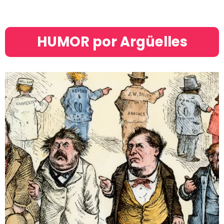
HUMOR por Argüelles​