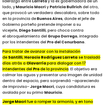
liderazgo entre
Larreta
y la ex gobernadora de un
lado, y
Mauricio Macri
y
Patricia Bullrich
del otro,
que provocó un verdadero descalabro, sobre todo
en la provincia de
Buenos Aires
, donde el jefe de
Gobierno porteño pretende imponer a su
vicejefe,
Diego Santilli
, pero choca contra
el abroquelamiento del
Grupo Dorrego
, integrado
por los intendentes del
Pro del Conurbano
.
Para tratar de avanzar con la instalación
de
Santilli
,
Horacio Rodríguez Larreta
se trasladó
días atrás a
Olavarría
para dialogar con 17
intendentes del
Pro
de la provincia
. El objetivo era
calmar las aguas y presentar una imagen de unidad
dentro del espacio, pero sorprendió –apareciendo
de improviso-
Jorge Macri
, cuya candidatura es
avalada por su primo
Mauricio
.
Jorge Macri
fue a romper la armonía, y en tono