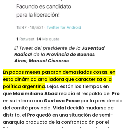
El Tweet del presidente de la
Juventud
Radica
l de la
Provincia de Buenos
Aires
,
Manuel Cisneros
En pocos meses pasaron demasiadas cosas, en
esta dinámica arrolladora que caracteriza a la
política argentina
. Lejos están los tiempos en
que
Maximiliano Abad
recibía el respaldo del
Pro
en su interna con
Gustavo Posse
por la presidencia
del comité provincia.
Vidal
decidió mudarse de
distrito, el
Pro
quedó en una situación de semi-
anarquía producto de la confrontación por el