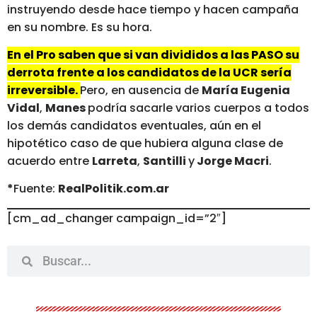
instruyendo desde hace tiempo y hacen campaña
en su nombre. Es su hora.
En el Pro saben que si van divididos a las PASO su
derrota frente a los candidatos de la UCR sería
irreversible.
Pero, en ausencia de
María Eugenia
Vidal
,
Manes
podría sacarle varios cuerpos a todos
los demás candidatos eventuales, aún en el
hipotético caso de que hubiera alguna clase de
acuerdo entre
Larreta
,
Santilli
y
Jorge Macri
.
*
Fuente:
RealPolitik.com.ar
[cm_ad_changer campaign_id=”2″]