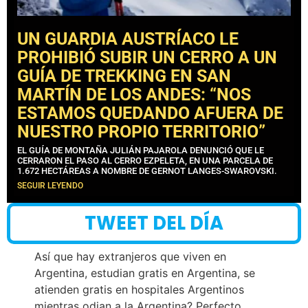
UN GUARDIA AUSTRÍACO LE
PROHIBIÓ SUBIR UN CERRO A UN
GUÍA DE TREKKING EN SAN
MARTÍN DE LOS ANDES: “NOS
ESTAMOS QUEDANDO AFUERA DE
NUESTRO PROPIO TERRITORIO”
EL GUÍA DE MONTAÑA JULIÁN PAJAROLA DENUNCIÓ QUE LE
CERRARON EL PASO AL CERRO EZPELETA, EN UNA PARCELA DE
1.672 HECTÁREAS A NOMBRE DE GERNOT LANGES-SWAROVSKI.
SEGUIR LEYENDO
TWEET DEL DÍA
Así que hay extranjeros que viven en
Argentina, estudian gratis en Argentina, se
atienden gratis en hospitales Argentinos
mientras odian a la Argentina? Perfecto.