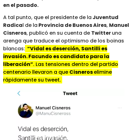
en el pasado.
A tal punto, que el presidente de la
Juventud
Radica
l de la
Provincia de Buenos Aires
,
Manuel
Cisneros
, publicó en su cuenta de
Twitter
una
arenga que traduce el optimismo de los boinas
blancas:
“Vidal es deserción, Santilli es
invasión. Facundo es candidato para la
liberación”
. Las tensiones dentro del partido
centenario llevaron a que
Cisneros
elimine
rápidamente su tweet.