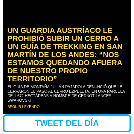
UN GUARDIA AUSTRÍACO LE
PROHIBIÓ SUBIR UN CERRO A
UN GUÍA DE TREKKING EN SAN
MARTÍN DE LOS ANDES: “NOS
ESTAMOS QUEDANDO AFUERA
DE NUESTRO PROPIO
TERRITORIO”
EL GUÍA DE MONTAÑA JULIÁN PAJAROLA DENUNCIÓ QUE LE
CERRARON EL PASO AL CERRO EZPELETA, EN UNA PARCELA
DE 1.672 HECTÁREAS A NOMBRE DE GERNOT LANGES-
SWAROVSKI.
SEGUIR LEYENDO
TWEET DEL DÍA