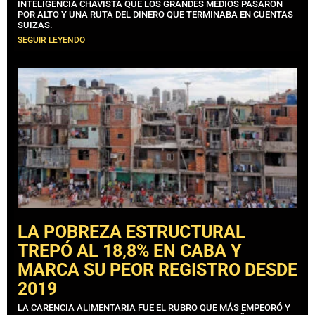
INTELIGENCIA CHAVISTA QUE LOS GRANDES MEDIOS PASARON
POR ALTO Y UNA RUTA DEL DINERO QUE TERMINABA EN CUENTAS
SUIZAS.
SEGUIR LEYENDO
LA POBREZA ESTRUCTURAL
TREPÓ AL 18,8% EN CABA Y
MARCA SU PEOR REGISTRO DESDE
2019
LA CARENCIA ALIMENTARIA FUE EL RUBRO QUE MÁS EMPEORÓ Y