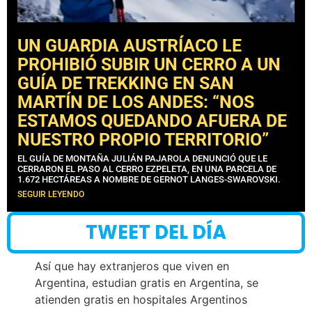
UN GUARDIA AUSTRÍACO LE
PROHIBIÓ SUBIR UN CERRO A UN
GUÍA DE TREKKING EN SAN
MARTÍN DE LOS ANDES: “NOS
ESTAMOS QUEDANDO AFUERA DE
NUESTRO PROPIO TERRITORIO”
EL GUÍA DE MONTAÑA JULIÁN PAJAROLA DENUNCIÓ QUE LE
CERRARON EL PASO AL CERRO EZPELETA, EN UNA PARCELA DE
1.672 HECTÁREAS A NOMBRE DE GERNOT LANGES-SWAROVSKI.
SEGUIR LEYENDO
TWEET DEL DÍA
Así que hay extranjeros que viven en
Argentina, estudian gratis en Argentina, se
atienden gratis en hospitales Argentinos