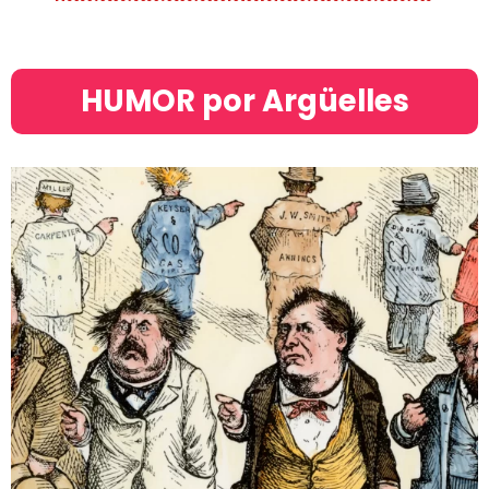
HUMOR por Argüelles​