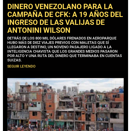
DINERO VENEZOLANO PARA LA
CAMPAÑA DE CFK: A 19 AÑOS DEL
INGRESO DE LAS VALIJAS DE
ANTONINI WILSON
DETRÁS DE LOS 800 MIL DÓLARES FRENADOS EN AEROPARQUE
HUBO MÁS DE DIEZ VIAJES PREVIOS CON MALETAS QUE SÍ
LLEGARON A DESTINO, UN NOVENO PASAJERO LIGADO A LA
INTELIGENCIA CHAVISTA QUE LOS GRANDES MEDIOS PASARON
POR ALTO Y UNA RUTA DEL DINERO QUE TERMINABA EN CUENTAS
SUIZAS.
SEGUIR LEYENDO