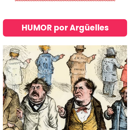
HUMOR por Argüelles​