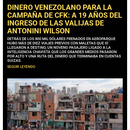
DINERO VENEZOLANO PARA LA
CAMPAÑA DE CFK: A 19 AÑOS DEL
INGRESO DE LAS VALIJAS DE
ANTONINI WILSON
DETRÁS DE LOS 800 MIL DÓLARES FRENADOS EN AEROPARQUE
HUBO MÁS DE DIEZ VIAJES PREVIOS CON MALETAS QUE SÍ
LLEGARON A DESTINO, UN NOVENO PASAJERO LIGADO A LA
INTELIGENCIA CHAVISTA QUE LOS GRANDES MEDIOS PASARON
POR ALTO Y UNA RUTA DEL DINERO QUE TERMINABA EN CUENTAS
SUIZAS.
SEGUIR LEYENDO