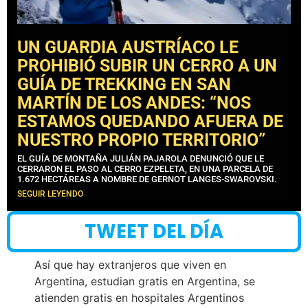
UN GUARDIA AUSTRÍACO LE
PROHIBIÓ SUBIR UN CERRO A UN
GUÍA DE TREKKING EN SAN
MARTÍN DE LOS ANDES: “NOS
ESTAMOS QUEDANDO AFUERA DE
NUESTRO PROPIO TERRITORIO”
EL GUÍA DE MONTAÑA JULIÁN PAJAROLA DENUNCIÓ QUE LE
CERRARON EL PASO AL CERRO EZPELETA, EN UNA PARCELA DE
1.672 HECTÁREAS A NOMBRE DE GERNOT LANGES-SWAROVSKI.
SEGUIR LEYENDO
TWEET DEL DÍA
Así que hay extranjeros que viven en
Argentina, estudian gratis en Argentina, se
atienden gratis en hospitales Argentinos