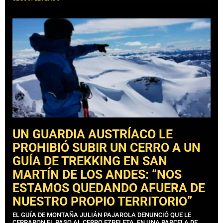
UN GUARDIA AUSTRÍACO LE
PROHIBIÓ SUBIR UN CERRO A UN
GUÍA DE TREKKING EN SAN
MARTÍN DE LOS ANDES: “NOS
ESTAMOS QUEDANDO AFUERA DE
NUESTRO PROPIO TERRITORIO”
EL GUÍA DE MONTAÑA JULIÁN PAJAROLA DENUNCIÓ QUE LE
CERRARON EL PASO AL CERRO EZPELETA, EN UNA PARCELA DE