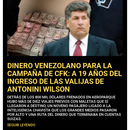
DINERO VENEZOLANO PARA LA
CAMPAÑA DE CFK: A 19 AÑOS DEL
INGRESO DE LAS VALIJAS DE
ANTONINI WILSON
DETRÁS DE LOS 800 MIL DÓLARES FRENADOS EN AEROPARQUE
HUBO MÁS DE DIEZ VIAJES PREVIOS CON MALETAS QUE SÍ
LLEGARON A DESTINO, UN NOVENO PASAJERO LIGADO A LA
INTELIGENCIA CHAVISTA QUE LOS GRANDES MEDIOS PASARON
POR ALTO Y UNA RUTA DEL DINERO QUE TERMINABA EN CUENTAS
SUIZAS.
SEGUIR LEYENDO