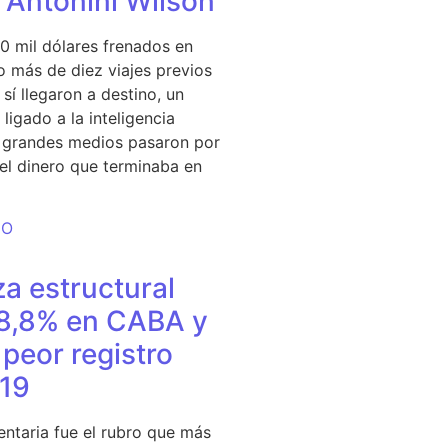
e Antonini Wilson
0 mil dólares frenados en
 más de diez viajes previos
sí llegaron a destino, un
ligado a la inteligencia
s grandes medios pasaron por
del dinero que terminaba en
DO
a estructural
18,8% en CABA y
peor registro
19
entaria fue el rubro que más