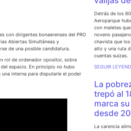
valijas d
Detrás de los 80
Aeroparque hubo
con maletas que 
es con dirigentes bonaerenses del PRO
noveno pasajero 
rias Abiertas Simultáneas y
chavista que lo
rse de una posible candidatura
.
alto y una ruta 
cuentas suizas.
un rol de ordenador opositor
, sobre
del espacio. En principio no hubo
SEGUIR LEYEN
 una interna para disputarle el poder
La pobrez
trepó al 
marca su 
desde 20
La carencia alim