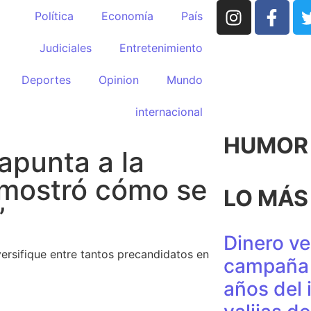
Política
Economía
País
Judiciales
Entretenimiento
Deportes
Opinion
Mundo
internacional
HUMOR p
apunta a la
 mostró cómo se
LO MÁS
”
Dinero ve
versifique entre tantos precandidatos en
campaña 
años del 