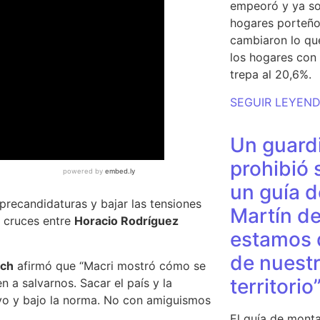
empeoró y ya so
hogares porteño
cambiaron lo qu
los hogares con 
trepa al 20,6%.
SEGUIR LEYEN
Un guardi
prohibió 
un guía d
 precandidaturas
y bajar las tensiones
Martín de
s cruces entre
Horacio Rodríguez
estamos 
de nuestr
ich
afirmó que “
Macri mostró cómo se
territorio
 a salvarnos. Sacar el país y la
ivo y bajo la norma. No con amiguismos
El guía de monta