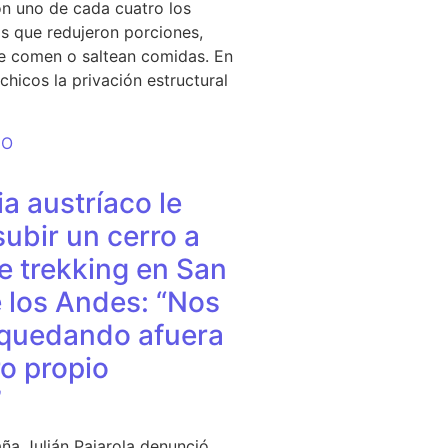
n uno de cada cuatro los
s que redujeron porciones,
e comen o saltean comidas. En
chicos la privación estructural
DO
a austríaco le
subir un cerro a
e trekking en San
 los Andes: “Nos
quedando afuera
o propio
”
ña Julián Pajarola denunció