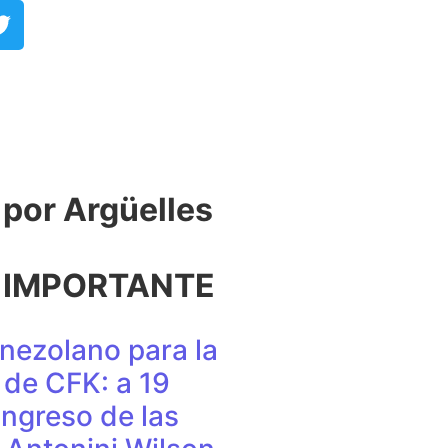
or Argüelles​
 IMPORTANTE
nezolano para la
de CFK: a 19
ingreso de las