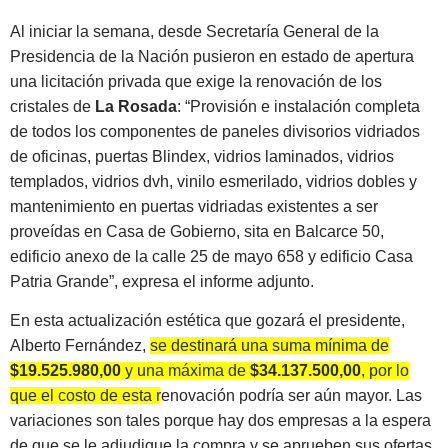
Al iniciar la semana, desde Secretaría General de la
Presidencia de la Nación pusieron en estado de apertura
una licitación privada que exige la renovación de los
cristales de
La Rosada
: “Provisión e instalación completa
de todos los componentes de paneles divisorios vidriados
de oficinas, puertas Blindex, vidrios laminados, vidrios
templados, vidrios dvh, vinilo esmerilado, vidrios dobles y
mantenimiento en puertas vidriadas existentes a ser
proveídas en Casa de Gobierno, sita en Balcarce 50,
edificio anexo de la calle 25 de mayo 658 y edificio Casa
Patria Grande”, expresa el informe adjunto.
En esta actualización estética que gozará el presidente,
Alberto Fernández,
se destinará una suma mínima de
$19.525.980,00
y una máxima de
$34.137.500,00
, por lo
que el costo de esta renovación podría ser aún mayor.
Las
variaciones son tales porque hay dos empresas a la espera
de que se le adjudique la compra y se aprueben sus ofertas,