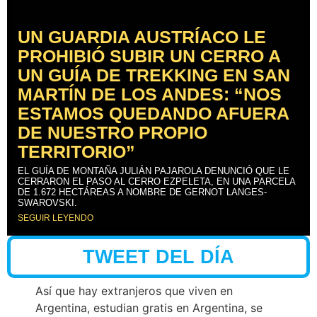
UN GUARDIA AUSTRÍACO LE
PROHIBIÓ SUBIR UN CERRO A
UN GUÍA DE TREKKING EN SAN
MARTÍN DE LOS ANDES: “NOS
ESTAMOS QUEDANDO AFUERA
DE NUESTRO PROPIO
TERRITORIO”
EL GUÍA DE MONTAÑA JULIÁN PAJAROLA DENUNCIÓ QUE LE
CERRARON EL PASO AL CERRO EZPELETA, EN UNA PARCELA
DE 1.672 HECTÁREAS A NOMBRE DE GERNOT LANGES-
SWAROVSKI.
SEGUIR LEYENDO
TWEET DEL DÍA
Así que hay extranjeros que viven en
Argentina, estudian gratis en Argentina, se