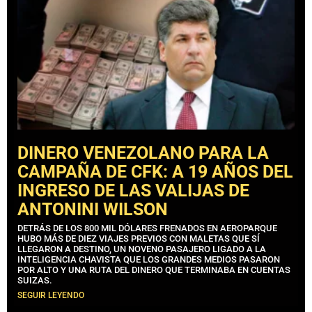
DINERO VENEZOLANO PARA LA
CAMPAÑA DE CFK: A 19 AÑOS DEL
INGRESO DE LAS VALIJAS DE
ANTONINI WILSON
DETRÁS DE LOS 800 MIL DÓLARES FRENADOS EN AEROPARQUE
HUBO MÁS DE DIEZ VIAJES PREVIOS CON MALETAS QUE SÍ
LLEGARON A DESTINO, UN NOVENO PASAJERO LIGADO A LA
INTELIGENCIA CHAVISTA QUE LOS GRANDES MEDIOS PASARON
POR ALTO Y UNA RUTA DEL DINERO QUE TERMINABA EN CUENTAS
SUIZAS.
SEGUIR LEYENDO