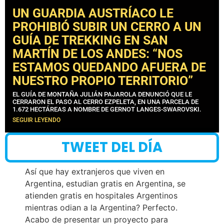
UN GUARDIA AUSTRÍACO LE
PROHIBIÓ SUBIR UN CERRO A UN
GUÍA DE TREKKING EN SAN
MARTÍN DE LOS ANDES: “NOS
ESTAMOS QUEDANDO AFUERA DE
NUESTRO PROPIO TERRITORIO”
EL GUÍA DE MONTAÑA JULIÁN PAJAROLA DENUNCIÓ QUE LE
CERRARON EL PASO AL CERRO EZPELETA, EN UNA PARCELA DE
1.672 HECTÁREAS A NOMBRE DE GERNOT LANGES-SWAROVSKI.
SEGUIR LEYENDO
TWEET DEL DÍA
Así que hay extranjeros que viven en
Argentina, estudian gratis en Argentina, se
atienden gratis en hospitales Argentinos
mientras odian a la Argentina? Perfecto.
Acabo de presentar un proyecto para