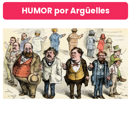
HUMOR por Argüelles​