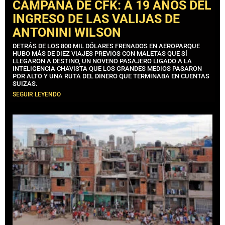
CAMPAÑA DE CFK: A 19 AÑOS DEL
INGRESO DE LAS VALIJAS DE
ANTONINI WILSON
DETRÁS DE LOS 800 MIL DÓLARES FRENADOS EN AEROPARQUE
HUBO MÁS DE DIEZ VIAJES PREVIOS CON MALETAS QUE SÍ
LLEGARON A DESTINO, UN NOVENO PASAJERO LIGADO A LA
INTELIGENCIA CHAVISTA QUE LOS GRANDES MEDIOS PASARON
POR ALTO Y UNA RUTA DEL DINERO QUE TERMINABA EN CUENTAS
SUIZAS.
SEGUIR LEYENDO