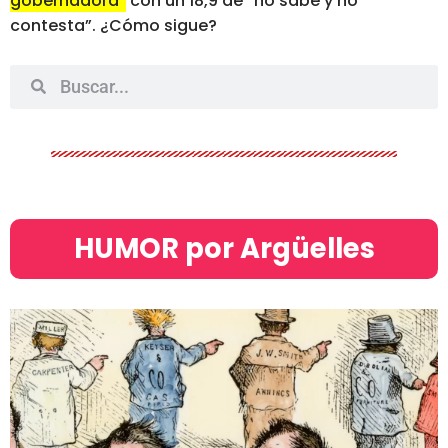
gobernadora”
con un 18,9 de “no sabe y no
contesta”. ¿Cómo sigue?
HUMOR por Argüelles​