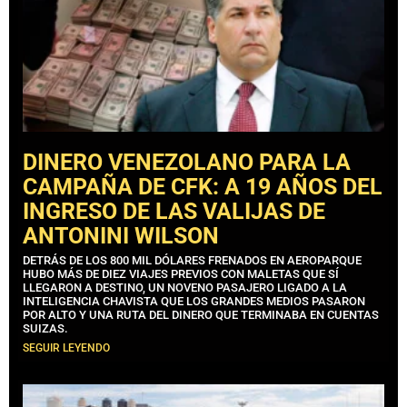
DINERO VENEZOLANO PARA LA
CAMPAÑA DE CFK: A 19 AÑOS DEL
INGRESO DE LAS VALIJAS DE
ANTONINI WILSON
DETRÁS DE LOS 800 MIL DÓLARES FRENADOS EN AEROPARQUE
HUBO MÁS DE DIEZ VIAJES PREVIOS CON MALETAS QUE SÍ
LLEGARON A DESTINO, UN NOVENO PASAJERO LIGADO A LA
INTELIGENCIA CHAVISTA QUE LOS GRANDES MEDIOS PASARON
POR ALTO Y UNA RUTA DEL DINERO QUE TERMINABA EN CUENTAS
SUIZAS.
SEGUIR LEYENDO