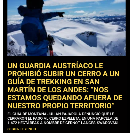
UN GUARDIA AUSTRÍACO LE
PROHIBIÓ SUBIR UN CERRO A UN
GUÍA DE TREKKING EN SAN
MARTÍN DE LOS ANDES: “NOS
ESTAMOS QUEDANDO AFUERA DE
NUESTRO PROPIO TERRITORIO”
EL GUÍA DE MONTAÑA JULIÁN PAJAROLA DENUNCIÓ QUE LE
CERRARON EL PASO AL CERRO EZPELETA, EN UNA PARCELA DE
1.672 HECTÁREAS A NOMBRE DE GERNOT LANGES-SWAROVSKI.
SEGUIR LEYENDO